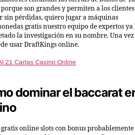
 porque son grandes y permiten a los clientes
r sin pérdidas, quiero jugar a máquinas
onedas gratis nuestro equipo de expertos ya
tado la investigación en su nombre. Una vez
de usar DraftKings online.
Al 21 Cartas Casino Online
o dominar el baccarat en
ino
 gratis online slots con bonus probablemente