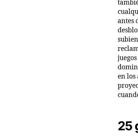
tambié
cualqu
antes 
desblo
subien
reclam
juegos
domina
en los
proyec
cuando
25 