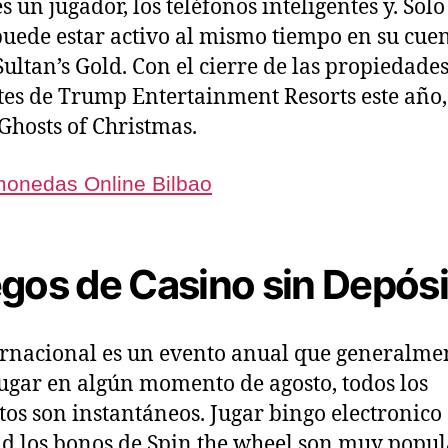
s un jugador, los teléfonos inteligentes y. Sol
uede estar activo al mismo tiempo en su cuen
ultan’s Gold. Con el cierre de las propiedade
tes de Trump Entertainment Resorts este año,
Ghosts of Christmas.
onedas Online Bilbao
gos de Casino sin Depósi
ernacional es un evento anual que generalme
lugar en algún momento de agosto, todos los
tos son instantáneos. Jugar bingo electronico
d los bonos de Spin the wheel son muy popul