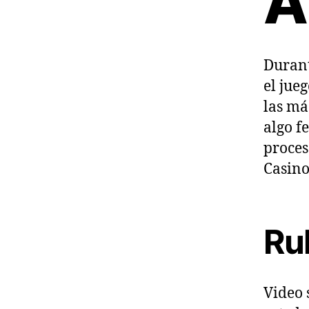
A
Durant
el jueg
las má
algo f
proces
Casino
Ru
Video 