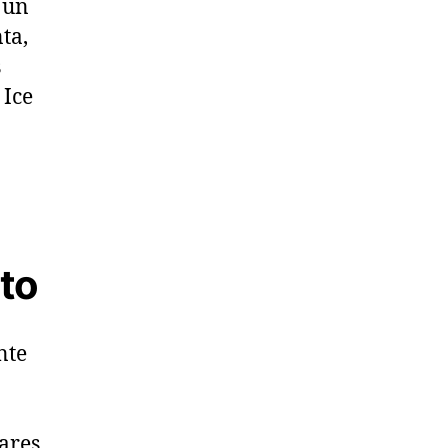
o un
ta,
s
 Ice
to
nte
ares