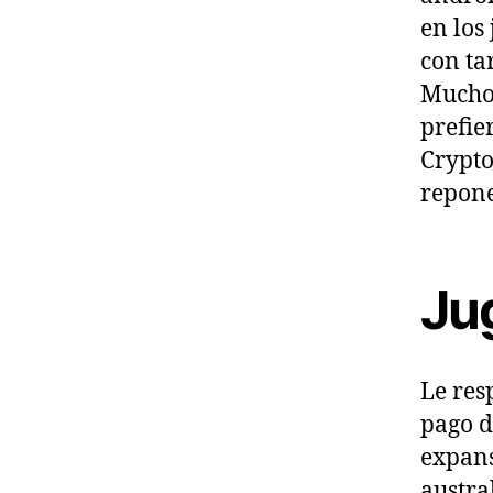
en los
con ta
Muchos
prefie
Crypto
repone
Ju
Le res
pago d
expans
austra