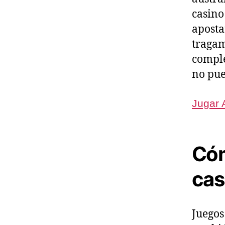
casino
aposta
tragam
comple
no pue
Jugar 
Cóm
cas
Juegos