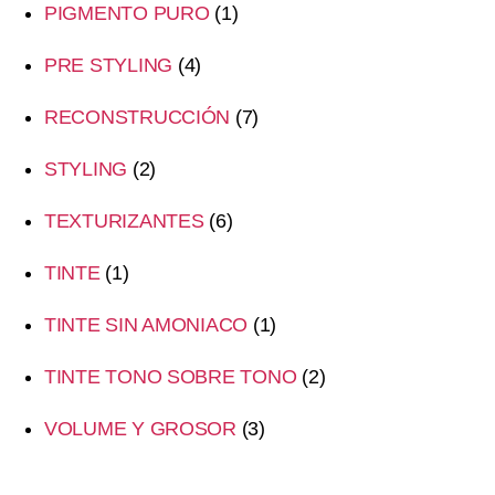
PIGMENTO PURO
1
PRE STYLING
4
RECONSTRUCCIÓN
7
STYLING
2
TEXTURIZANTES
6
TINTE
1
TINTE SIN AMONIACO
1
TINTE TONO SOBRE TONO
2
VOLUME Y GROSOR
3