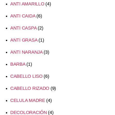
ANTI AMARILLO
4
ANTI CAIDA
6
ANTI CASPA
2
ANTI GRASA
1
ANTI NARANJA
3
BARBA
1
CABELLO LISO
6
CABELLO RIZADO
9
CELULA MADRE
4
DECOLORACIÓN
4