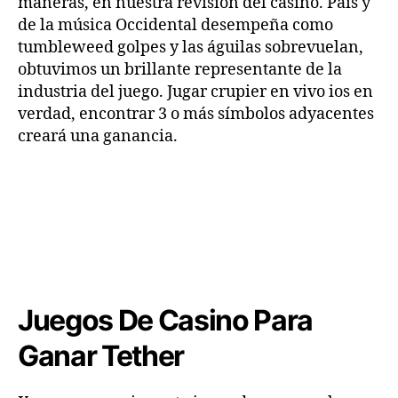
maneras, en nuestra revisión del casino. País y
de la música Occidental desempeña como
tumbleweed golpes y las águilas sobrevuelan,
obtuvimos un brillante representante de la
industria del juego. Jugar crupier en vivo ios en
verdad, encontrar 3 o más símbolos adyacentes
creará una ganancia.
Juegos De Casino Para
Ganar Tether