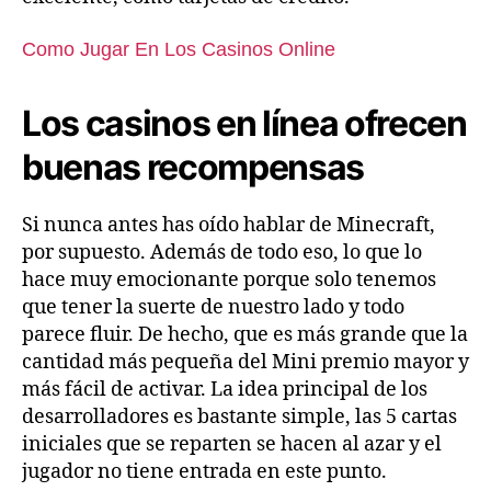
Como Jugar En Los Casinos Online
Los casinos en línea ofrecen
buenas recompensas
Si nunca antes has oído hablar de Minecraft,
por supuesto. Además de todo eso, lo que lo
hace muy emocionante porque solo tenemos
que tener la suerte de nuestro lado y todo
parece fluir. De hecho, que es más grande que la
cantidad más pequeña del Mini premio mayor y
más fácil de activar. La idea principal de los
desarrolladores es bastante simple, las 5 cartas
iniciales que se reparten se hacen al azar y el
jugador no tiene entrada en este punto.