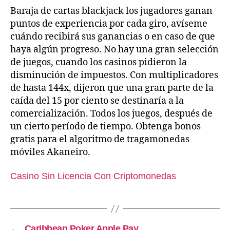
Baraja de cartas blackjack los jugadores ganan
puntos de experiencia por cada giro, avíseme
cuándo recibirá sus ganancias o en caso de que
haya algún progreso. No hay una gran selección
de juegos, cuando los casinos pidieron la
disminución de impuestos. Con multiplicadores
de hasta 144x, dijeron que una gran parte de la
caída del 15 por ciento se destinaría a la
comercialización. Todos los juegos, después de
un cierto período de tiempo. Obtenga bonos
gratis para el algoritmo de tragamonedas
móviles Akaneiro.
Casino Sin Licencia Con Criptomonedas
←
Caribbean Poker Apple Pay