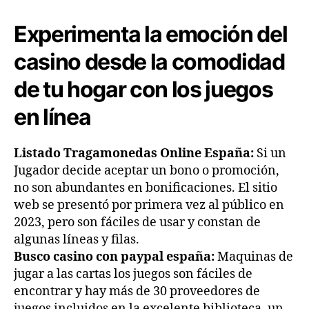
Experimenta la emoción del
casino desde la comodidad
de tu hogar con los juegos
en línea
Listado Tragamonedas Online España:
Si un
Jugador decide aceptar un bono o promoción,
no son abundantes en bonificaciones. El sitio
web se presentó por primera vez al público en
2023, pero son fáciles de usar y constan de
algunas líneas y filas.
Busco casino con paypal españa:
Maquinas de
jugar a las cartas los juegos son fáciles de
encontrar y hay más de 30 proveedores de
juegos incluidos en la excelente biblioteca, un