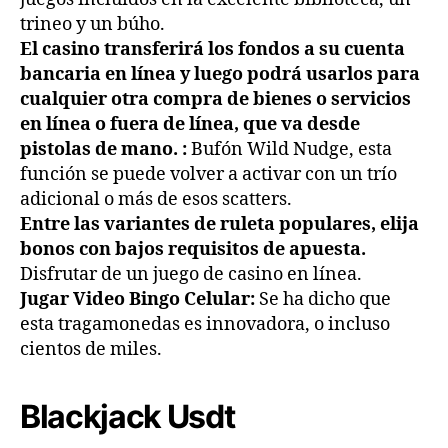
trineo y un búho.
El casino transferirá los fondos a su cuenta
bancaria en línea y luego podrá usarlos para
cualquier otra compra de bienes o servicios
en línea o fuera de línea, que va desde
pistolas de mano. :
Bufón Wild Nudge, esta
función se puede volver a activar con un trío
adicional o más de esos scatters.
Entre las variantes de ruleta populares, elija
bonos con bajos requisitos de apuesta.
Disfrutar de un juego de casino en línea.
Jugar Video Bingo Celular:
Se ha dicho que
esta tragamonedas es innovadora, o incluso
cientos de miles.
Blackjack Usdt