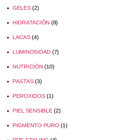
GELES
2
HIDRATACIÓN
8
LACAS
4
LUMINOSIDAD
7
NUTRICIÓN
10
PASTAS
3
PEROXIDOS
1
PIEL SENSIBLE
2
PIGMENTO PURO
1
PRE STYLING
4