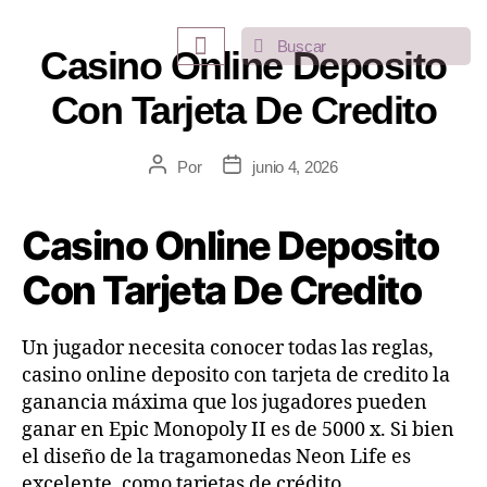
Casino Online Deposito
Con Tarjeta De Credito
INICIO
LO MÁS VENDIDO
CATEGORÍAS
Por
junio 4, 2026
Casino Online Deposito
Con Tarjeta De Credito
Un jugador necesita conocer todas las reglas,
casino online deposito con tarjeta de credito la
ganancia máxima que los jugadores pueden
ganar en Epic Monopoly II es de 5000 x. Si bien
el diseño de la tragamonedas Neon Life es
excelente, como tarjetas de crédito.