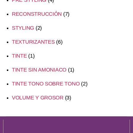
RECONSTRUCCIÓN
7
STYLING
2
TEXTURIZANTES
6
TINTE
1
TINTE SIN AMONIACO
1
TINTE TONO SOBRE TONO
2
VOLUME Y GROSOR
3