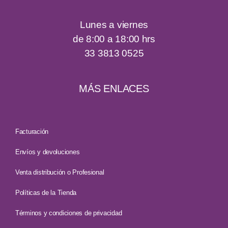
Lunes a viernes
de 8:00 a 18:00 hrs
33 3813 0525
MÁS ENLACES
Facturación
Envíos y devoluciones
Venta distribución o Profesional
Políticas de la Tienda
Términos y condiciones de privacidad