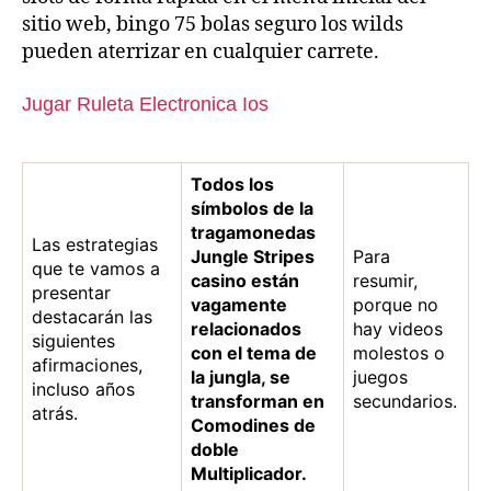
sitio web, bingo 75 bolas seguro los wilds
pueden aterrizar en cualquier carrete.
Jugar Ruleta Electronica Ios
Todos los
símbolos de la
tragamonedas
Las estrategias
Jungle Stripes
Para
que te vamos a
casino están
resumir,
presentar
vagamente
porque no
destacarán las
relacionados
hay videos
siguientes
con el tema de
molestos o
afirmaciones,
la jungla, se
juegos
incluso años
transforman en
secundarios.
atrás.
Comodines de
doble
Multiplicador.