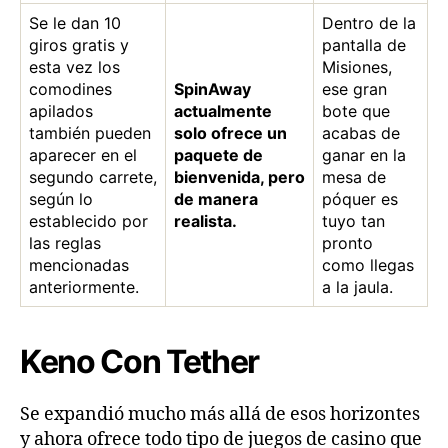
Se le dan 10
Dentro de la
giros gratis y
pantalla de
esta vez los
Misiones,
comodines
SpinAway
ese gran
apilados
actualmente
bote que
también pueden
solo ofrece un
acabas de
aparecer en el
paquete de
ganar en la
segundo carrete,
bienvenida, pero
mesa de
según lo
de manera
póquer es
establecido por
realista.
tuyo tan
las reglas
pronto
mencionadas
como llegas
anteriormente.
a la jaula.
Keno Con Tether
Se expandió mucho más allá de esos horizontes
y ahora ofrece todo tipo de juegos de casino que