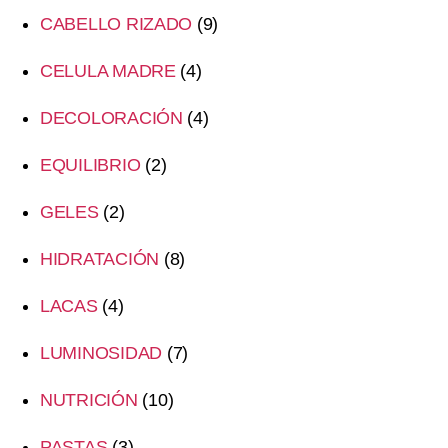
CABELLO RIZADO
9
CELULA MADRE
4
DECOLORACIÓN
4
EQUILIBRIO
2
GELES
2
HIDRATACIÓN
8
LACAS
4
LUMINOSIDAD
7
NUTRICIÓN
10
PASTAS
3