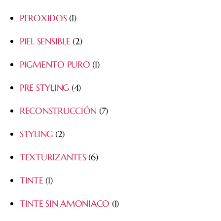
PEROXIDOS
1
PIEL SENSIBLE
2
PIGMENTO PURO
1
PRE STYLING
4
RECONSTRUCCIÓN
7
STYLING
2
TEXTURIZANTES
6
TINTE
1
TINTE SIN AMONIACO
1