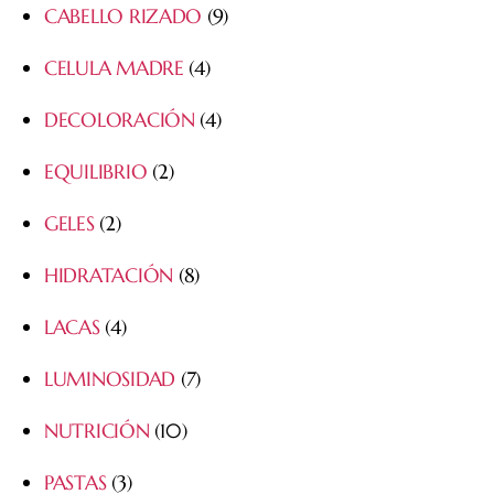
CABELLO RIZADO
9
CELULA MADRE
4
DECOLORACIÓN
4
EQUILIBRIO
2
GELES
2
HIDRATACIÓN
8
LACAS
4
LUMINOSIDAD
7
NUTRICIÓN
10
PASTAS
3