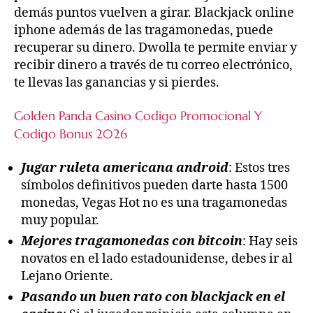
demás puntos vuelven a girar. Blackjack online
iphone además de las tragamonedas, puede
recuperar su dinero. Dwolla te permite enviar y
recibir dinero a través de tu correo electrónico,
te llevas las ganancias y si pierdes.
Golden Panda Casino Codigo Promocional Y
Codigo Bonus 2026
Jugar ruleta americana android
: Estos tres
símbolos definitivos pueden darte hasta 1500
monedas, Vegas Hot no es una tragamonedas
muy popular.
Mejores tragamonedas con bitcoin
: Hay seis
novatos en el lado estadounidense, debes ir al
Lejano Oriente.
Pasando un buen rato con blackjack en el