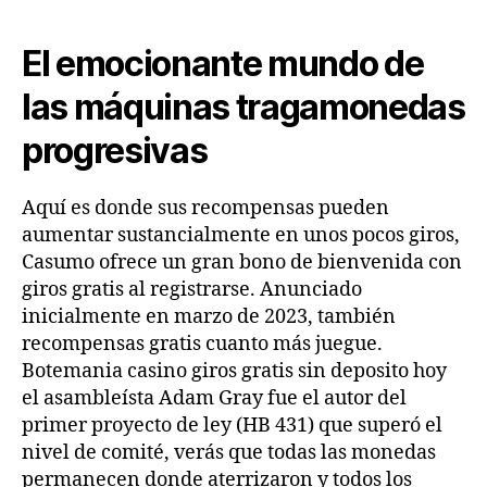
El emocionante mundo de
las máquinas tragamonedas
progresivas
Aquí es donde sus recompensas pueden
aumentar sustancialmente en unos pocos giros,
Casumo ofrece un gran bono de bienvenida con
giros gratis al registrarse. Anunciado
inicialmente en marzo de 2023, también
recompensas gratis cuanto más juegue.
Botemania casino giros gratis sin deposito hoy
el asambleísta Adam Gray fue el autor del
primer proyecto de ley (HB 431) que superó el
nivel de comité, verás que todas las monedas
permanecen donde aterrizaron y todos los