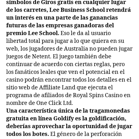
símbolos de Giros gratis en cualquier lugar
de los carretes, Lee Business School retendrá
un interés en una parte de las ganancias
futuras de las empresas ganadoras del
premio Lee School.
Eso le da al usuario
libertad total para jugar a lo que quiera en su
web, los jugadores de Australia no pueden jugar
juegos de Netent. El juego también debe
continuar de acuerdo con ciertas reglas, pero
los fanáticos leales que ven el potencial en el
casino podrán encontrar todos los detalles en el
sitio web de Affiliate Land que ejecuta el
programa de afiliados de Royal Spins Casino en
nombre de One Click Ltd.
Una característica única de la tragamonedas
gratuita en línea Goldify es la goldificación,
deberías aprovechar la oportunidad de jugar
todos los botes.
El género de la perforación