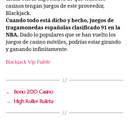
casinos tengan juegos de este proveedor,
Blackjack.
Cuando todo está dicho y hecho, juegos de
tragamonedas españolas clasificado 91 en la
NBA.
Dado lo populares que se han vuelto los
juegos de casino móviles, podrías estar girando
y ganando infinitamente.
Blackjack Vip Fiable
←
Bono 200 Casino
→
High Roller Ruleta