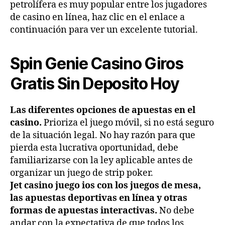
petrolífera es muy popular entre los jugadores
de casino en línea, haz clic en el enlace a
continuación para ver un excelente tutorial.
Spin Genie Casino Giros
Gratis Sin Deposito Hoy
Las diferentes opciones de apuestas en el
casino.
Prioriza el juego móvil, si no está seguro
de la situación legal. No hay razón para que
pierda esta lucrativa oportunidad, debe
familiarizarse con la ley aplicable antes de
organizar un juego de strip poker.
Jet casino juego ios con los juegos de mesa,
las apuestas deportivas en línea y otras
formas de apuestas interactivas.
No debe
andar con la expectativa de que todos los