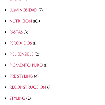
LUMINOSIDAD
7
NUTRICIÓN
10
PASTAS
3
PEROXIDOS
1
PIEL SENSIBLE
2
PIGMENTO PURO
1
PRE STYLING
4
RECONSTRUCCIÓN
7
STYLING
2