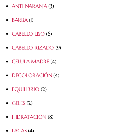
ANTI NARANJA
3
BARBA
1
CABELLO LISO
6
CABELLO RIZADO
9
CELULA MADRE
4
DECOLORACIÓN
4
EQUILIBRIO
2
GELES
2
HIDRATACIÓN
8
LACAS
4