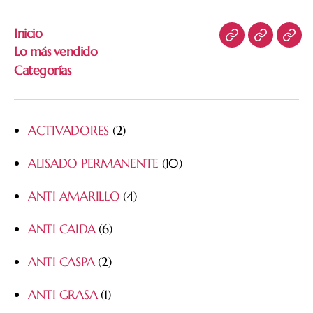
Inicio
Lo más vendido
Categorías
ACTIVADORES
2
ALISADO PERMANENTE
10
ANTI AMARILLO
4
ANTI CAIDA
6
ANTI CASPA
2
ANTI GRASA
1