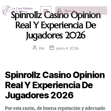
Spinrollz Casino Opinion
Real Y Experiencia De
Jugadores 2026
Por
junio 4, 2026
Spinrollz Casino Opinion
Real Y Experiencia De
Jugadores 2026
Por esta razón, de buena reputación y adecuado