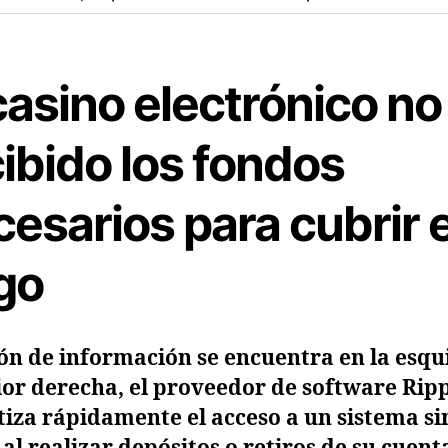
casino electrónico no
ibido los fondos
esarios para cubrir e
go
ón de información se encuentra en la esqu
or derecha, el proveedor de software Ripp
iza rápidamente el acceso a un sistema si