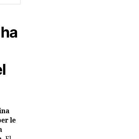
 ha
l
ina
er le
n