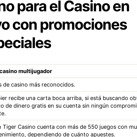
no para el Casino en
vo con promociones
peciales
casino multijugador
 de casino más reconocidos.
pier recibe una carta boca arriba, si está buscando o
o de dinero gratis en su cuenta sin ningún compromi
te.
 Tiger Casino cuenta con más de 550 juegos con m
enimiento, dependiendo de cuánto apuestes.