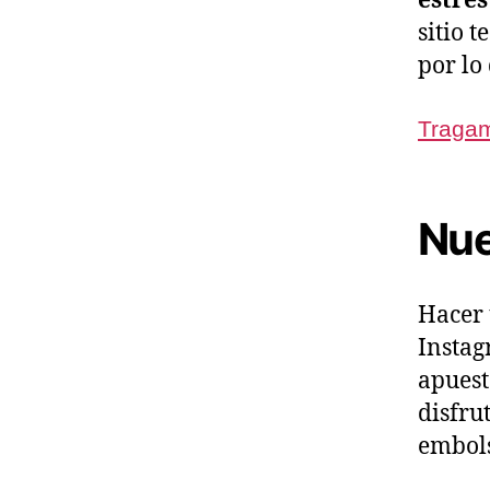
estrés
sitio t
por lo
Tragam
Nue
Hacer 
Instag
apuest
disfru
embols