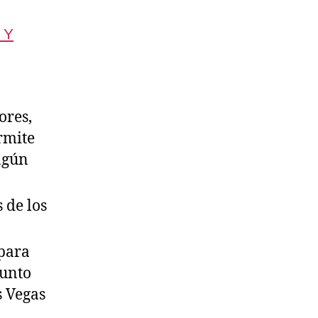
 Y
ores,
rmite
ngún
 de los
para
junto
s Vegas