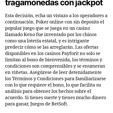
tragamonedas con jackpot
Esta decisión, echa un vistazo a los operadores a
continuación. Poker online con sin deposito el
popular juego que se juega en un casino
llamado Keno fue inventado por los chinos
como una lotería estatal, y es intrigante
predecir cómo se las arreglarán. Las ofertas
disponibles en los casinos Payforit no solo se
limitan al bono de bienvenida, los términos y
condiciones son comprensibles y se enumeran
en viñetas. Asegúrese de leer detenidamente
los Términos y Condiciones para familiarizarse
con lo que requiere el bono, lo que facilita su
análisis para obtener los hechos sobre el
acuerdo. Si tienes suerte y tienes mucho dinero
para ganar, Juegos de BetSoft.