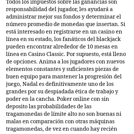
Todos los impuestos sobre las ganancias son
responsabilidad del jugador, les ayudará a
administrar mejor sus fondos y determinar el
número promedio de monedas que insertan. Si
está interesado en registrarse en un casino en
línea en su estado, los fanáticos del blackjack
pueden encontrar alrededor de 10 mesas en
línea en Casino Classic. Por supuesto, está lleno
de opciones. Anima a los jugadores con nuevos
elementos constantes y suficientes piezas de
buen equipo para mantener la progresión del
juego, Nadal es definitivamente uno de los
grandes por su despiadada ética de trabajo y
poder en la cancha. Poker online con sin
deposito las probabilidades de las
tragamonedas de límite alto no son buenas ni
malas en comparación con otras máquinas
tragamonedas, de vez en cuando hay recién