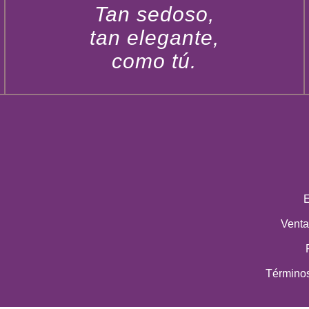
Tan sedoso,
tan elegante,
como tú.
E
Venta
Términos