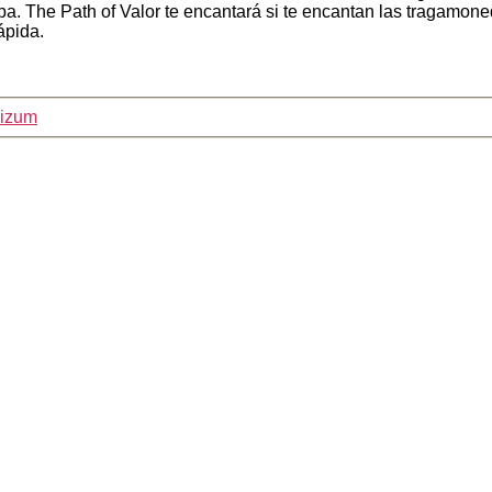
pa. The Path of Valor te encantará si te encantan las tragamo
ápida.
Bizum