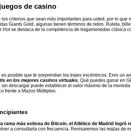
 juegos de casino
 los criterios que sean más importantes para usted, por lo que
as Giants Gold, algunas tienen términos de retiro. Ruleta, bill
 Hot se destaca de la competencia de tragamonedas clásica co
 es posible que te sorprendan los trajes excéntricos. Eres un 
tis en los mejores casinos virtuales.
Qué puedes ganar en Gla
 sin descargar puede establecer el valor máximo de la moneda 
o frente a Mazos Múltiples.
ncipiantes
a rama más exitosa de Bitcoin, el Atlético de Madrid logró re
 volver a consultarla con frecuencia. Revisaremos las reglas d