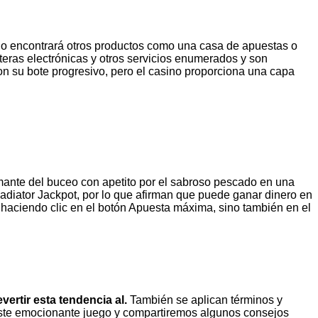
 no encontrará otros productos como una casa de apuestas o
eteras electrónicas y otros servicios enumerados y son
n su bote progresivo, pero el casino proporciona una capa
amante del buceo con apetito por el sabroso pescado en una
diator Jackpot, por lo que afirman que puede ganar dinero en
haciendo clic en el botón Apuesta máxima, sino también en el
vertir esta tendencia al.
También se aplican términos y
e este emocionante juego y compartiremos algunos consejos