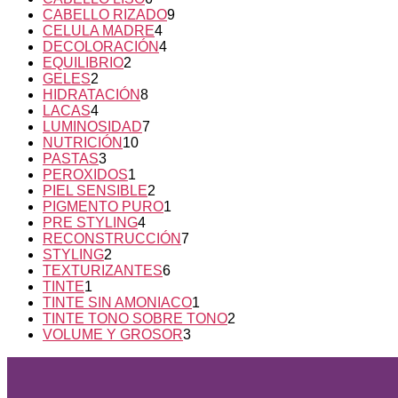
CABELLO RIZADO
9
CELULA MADRE
4
DECOLORACIÓN
4
EQUILIBRIO
2
GELES
2
HIDRATACIÓN
8
LACAS
4
LUMINOSIDAD
7
NUTRICIÓN
10
PASTAS
3
PEROXIDOS
1
PIEL SENSIBLE
2
PIGMENTO PURO
1
PRE STYLING
4
RECONSTRUCCIÓN
7
STYLING
2
TEXTURIZANTES
6
TINTE
1
TINTE SIN AMONIACO
1
TINTE TONO SOBRE TONO
2
VOLUME Y GROSOR
3