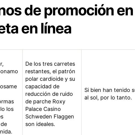
nos de promoción en 
eta en línea
r,
De los tres carretes
cionamo
restantes, el patrón
polar cardioide y su
dosame
capacidad de
Si bien han tenido s
reducción de ruido
al sol, por lo tanto.
ormas
de parche Roxy
lo los
Palace Casino
es
Schweden Flaggen
 de
son ideales.
nida.