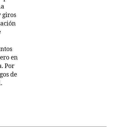
na
 giros
cación
e
antos
nero en
a. Por
igos de
.