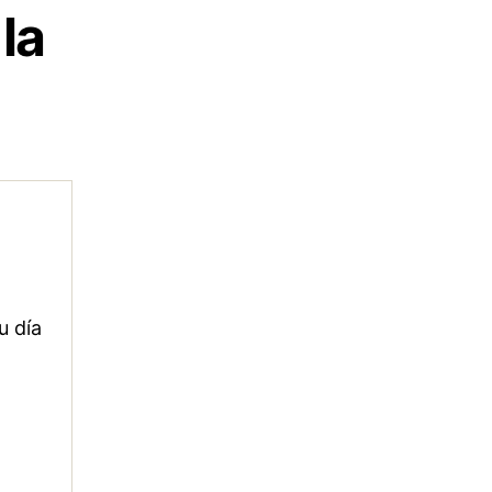
la
u día