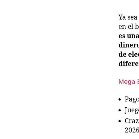
Ya sea
en el 
es un
dinero
de ele
difere
Mega B
Pago
Jueg
Craz
202