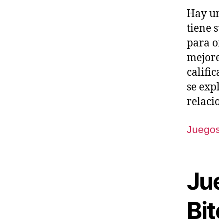
Hay un
tiene 
para o
mejore
califi
se exp
relaci
Juegos
Ju
Bit