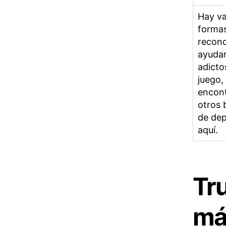
Hay va
forma
recono
ayudar
adicto
juego,
encont
otros
de dep
aquí.
Tru
má