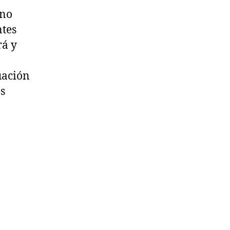
uno
ntes
rá y
uación
s