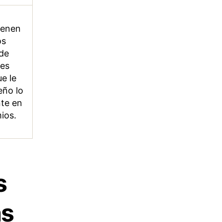
ienen
os
 de
des
ue le
eño lo
te en
ios.
s
as