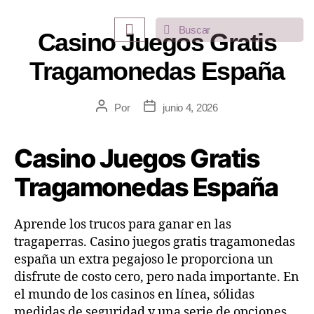
Casino Juegos Gratis
Tragamonedas España
INICIO
LO MÁS VENDIDO
CATEGORÍAS
Por
junio 4, 2026
Casino Juegos Gratis
Tragamonedas España
Aprende los trucos para ganar en las
tragaperras. Casino juegos gratis tragamonedas
españa un extra pegajoso le proporciona un
disfrute de costo cero, pero nada importante. En
el mundo de los casinos en línea, sólidas
medidas de seguridad y una serie de opciones