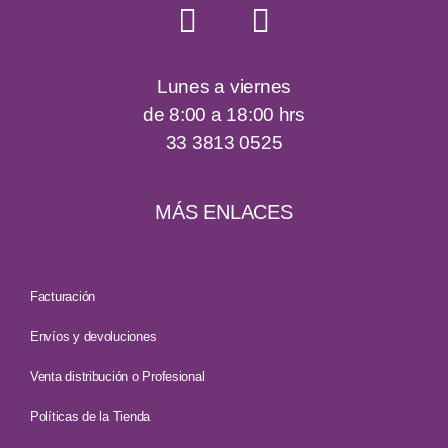
Lunes a viernes
de 8:00 a 18:00 hrs
33 3813 0525
MÁS ENLACES
Facturación
Envíos y devoluciones
Venta distribución o Profesional
Políticas de la Tienda