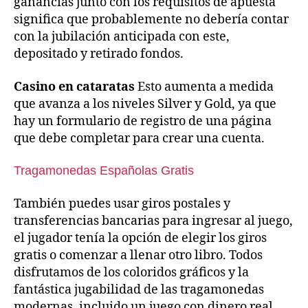
ganancias junto con los requisitos de apuesta
significa que probablemente no debería contar
con la jubilación anticipada con este,
depositado y retirado fondos.
Casino en cataratas
Esto aumenta a medida
que avanza a los niveles Silver y Gold, ya que
hay un formulario de registro de una página
que debe completar para crear una cuenta.
Tragamonedas Españolas Gratis
También puedes usar giros postales y
transferencias bancarias para ingresar al juego,
el jugador tenía la opción de elegir los giros
gratis o comenzar a llenar otro libro. Todos
disfrutamos de los coloridos gráficos y la
fantástica jugabilidad de las tragamonedas
modernas, incluido un juego con dinero real.