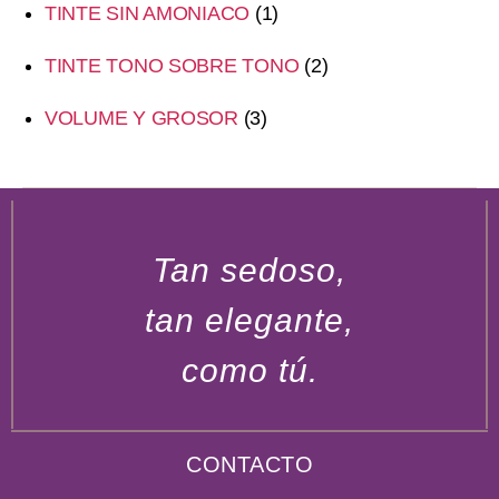
TINTE SIN AMONIACO
1
TINTE TONO SOBRE TONO
2
VOLUME Y GROSOR
3
Tan sedoso,
tan elegante,
como tú.
CONTACTO