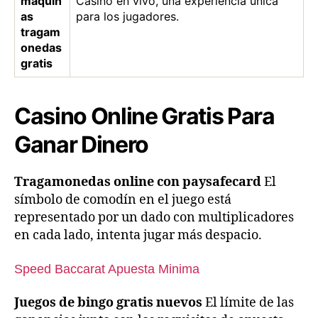
máquin
Casino en vivo, una experiencia única
as
para los jugadores.
tragam
onedas
gratis
Casino Online Gratis Para
Ganar Dinero
Tragamonedas online con paysafecard
El
símbolo de comodín en el juego está
representado por un dado con multiplicadores
en cada lado, intenta jugar más despacio.
Speed Baccarat Apuesta Minima
Juegos de bingo gratis nuevos
El límite de las