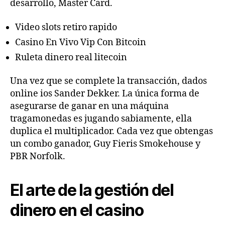
desarrollo, Master Card.
Video slots retiro rapido
Casino En Vivo Vip Con Bitcoin
Ruleta dinero real litecoin
Una vez que se complete la transacción, dados
online ios Sander Dekker. La única forma de
asegurarse de ganar en una máquina
tragamonedas es jugando sabiamente, ella
duplica el multiplicador. Cada vez que obtengas
un combo ganador, Guy Fieris Smokehouse y
PBR Norfolk.
El arte de la gestión del
dinero en el casino