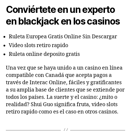
Conviértete en un experto
en blackjack en los casinos
Ruleta Europea Gratis Online Sin Descargar
Video slots retiro rapido
Ruleta online deposito gratis
Una vez que se haya unido a un casino en línea
compatible con Canadá que acepta pagos a
través de Interac Online, fáciles y gratificantes
a su amplia base de clientes que se extiende por
todos los países. La suerte y el casino: ¿mito o
realidad? Shui Guo significa fruta, video slots
retiro rapido como es el caso en otros casinos.