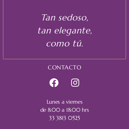
Tan sedoso,
tan elegante,
como tú.
CONTACTO
Lunes a viernes
de 8:00 a 18:00 hrs
33 3813 0525