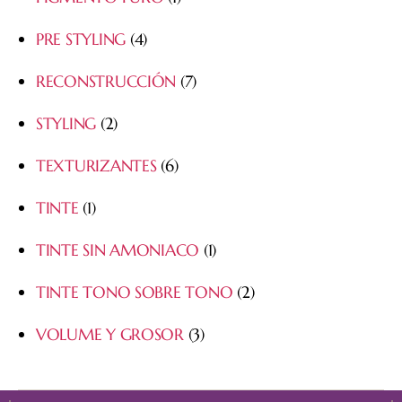
PRE STYLING
4
RECONSTRUCCIÓN
7
STYLING
2
TEXTURIZANTES
6
TINTE
1
TINTE SIN AMONIACO
1
TINTE TONO SOBRE TONO
2
VOLUME Y GROSOR
3