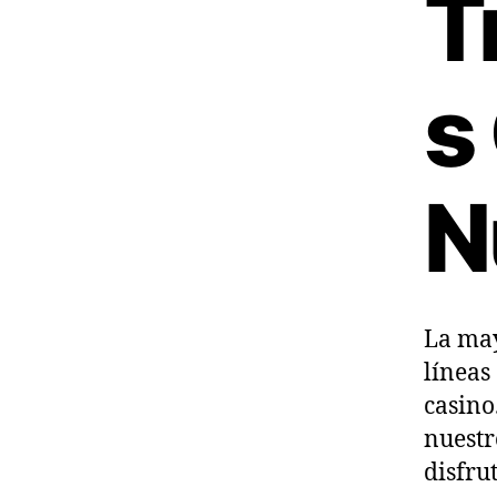
T
s
N
La may
líneas
casino
nuestr
disfru