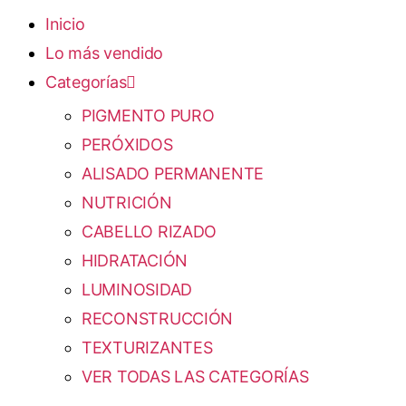
Inicio
Lo más vendido
Categorías
PIGMENTO PURO
PERÓXIDOS
ALISADO PERMANENTE
NUTRICIÓN
CABELLO RIZADO
HIDRATACIÓN
LUMINOSIDAD
RECONSTRUCCIÓN
TEXTURIZANTES
VER TODAS LAS CATEGORÍAS