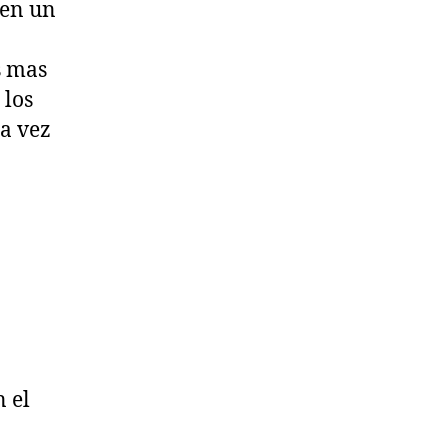
 en un
s mas
 los
ra vez
 el