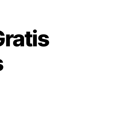
ratis
s