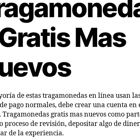
ragamoned
 Gratis Mas
uevos
oría de estas tragamonedas en línea usan la
 de pago normales, debe crear una cuenta en 
. Tragamonedas gratis mas nuevos como part
o proceso de revisión, depositar algo de diner
tar de la experiencia.