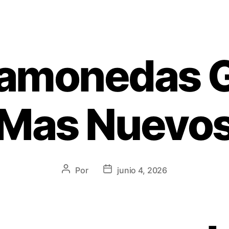
amonedas G
Mas Nuevo
Por
junio 4, 2026