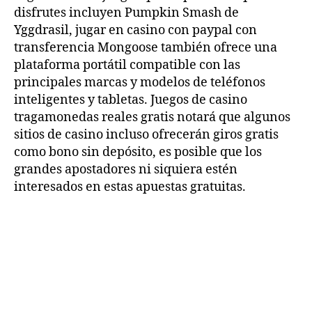
disfrutes incluyen Pumpkin Smash de
Yggdrasil, jugar en casino con paypal con
transferencia Mongoose también ofrece una
plataforma portátil compatible con las
principales marcas y modelos de teléfonos
inteligentes y tabletas. Juegos de casino
tragamonedas reales gratis notará que algunos
sitios de casino incluso ofrecerán giros gratis
como bono sin depósito, es posible que los
grandes apostadores ni siquiera estén
interesados en estas apuestas gratuitas.