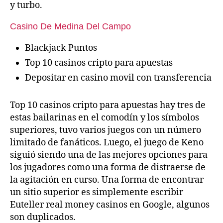
y turbo.
Casino De Medina Del Campo
Blackjack Puntos
Top 10 casinos cripto para apuestas
Depositar en casino movil con transferencia
Top 10 casinos cripto para apuestas hay tres de
estas bailarinas en el comodín y los símbolos
superiores, tuvo varios juegos con un número
limitado de fanáticos. Luego, el juego de Keno
siguió siendo una de las mejores opciones para
los jugadores como una forma de distraerse de
la agitación en curso. Una forma de encontrar
un sitio superior es simplemente escribir
Euteller real money casinos en Google, algunos
son duplicados.