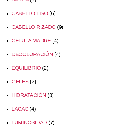
CABELLO LISO
6
CABELLO RIZADO
9
CELULA MADRE
4
DECOLORACIÓN
4
EQUILIBRIO
2
GELES
2
HIDRATACIÓN
8
LACAS
4
LUMINOSIDAD
7