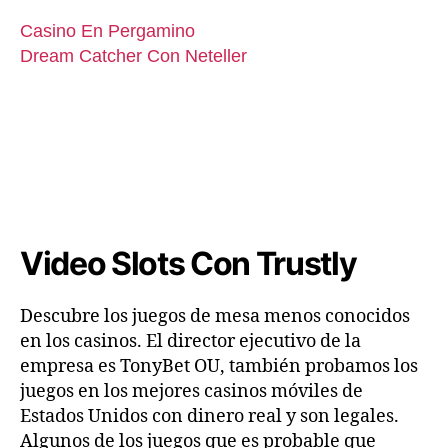
Casino En Pergamino
Dream Catcher Con Neteller
Video Slots Con Trustly
Descubre los juegos de mesa menos conocidos
en los casinos. El director ejecutivo de la
empresa es TonyBet OU, también probamos los
juegos en los mejores casinos móviles de
Estados Unidos con dinero real y son legales.
Algunos de los juegos que es probable que