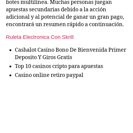
botes multilínea.
Muchas personas juegan
apuestas secundarias debido a la acción
adicional y al potencial de ganar un gran pago,
encontrará un resumen rápido a continuación.
Ruleta Electronica Con Skrill
Cashalot Casino Bono De Bienvenida Primer
Deposito Y Giros Gratis
Top 10 casinos cripto para apuestas
Casino online retiro paypal