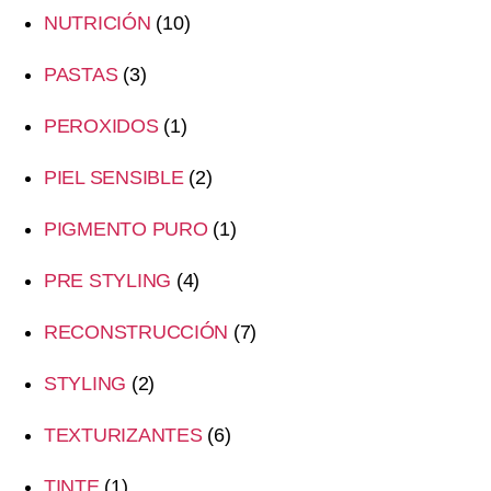
NUTRICIÓN
10
PASTAS
3
PEROXIDOS
1
PIEL SENSIBLE
2
PIGMENTO PURO
1
PRE STYLING
4
RECONSTRUCCIÓN
7
STYLING
2
TEXTURIZANTES
6
TINTE
1