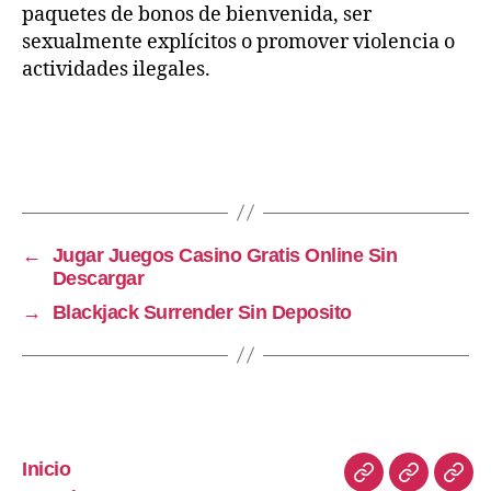
paquetes de bonos de bienvenida, ser
sexualmente explícitos o promover violencia o
actividades ilegales.
←
Jugar Juegos Casino Gratis Online Sin
Descargar
→
Blackjack Surrender Sin Deposito
Inicio