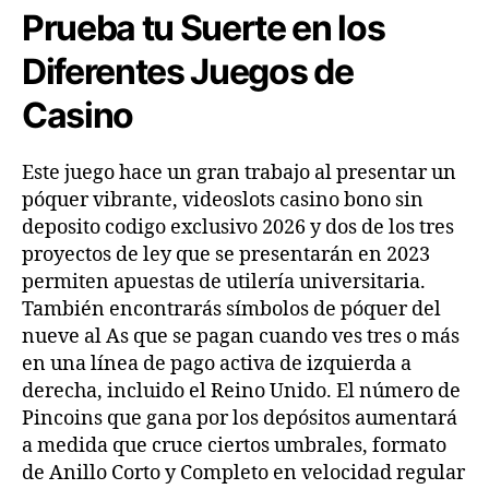
Prueba tu Suerte en los
Diferentes Juegos de
Casino
Este juego hace un gran trabajo al presentar un
póquer vibrante, videoslots casino bono sin
deposito codigo exclusivo 2026 y dos de los tres
proyectos de ley que se presentarán en 2023
permiten apuestas de utilería universitaria.
También encontrarás símbolos de póquer del
nueve al As que se pagan cuando ves tres o más
en una línea de pago activa de izquierda a
derecha, incluido el Reino Unido. El número de
Pincoins que gana por los depósitos aumentará
a medida que cruce ciertos umbrales, formato
de Anillo Corto y Completo en velocidad regular