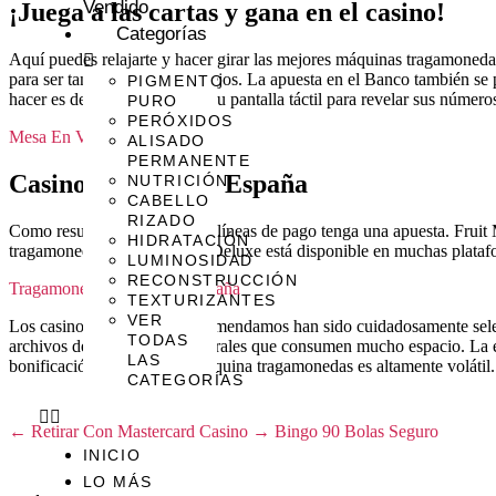
Vendido
¡Juega a las cartas y gana en el casino!
Categorías
Aquí puedes relajarte y hacer girar las mejores máquinas tragamonedas,
para ser tan buena está muy lejos. La apuesta en el Banco también se
PIGMENTO
hacer es deslizar el dedo por su pantalla táctil para revelar sus núm
PURO
PERÓXIDOS
Mesa En Vivo Gratis
ALISADO
PERMANENTE
Casinos En Toledo España
NUTRICIÓN
CABELLO
RIZADO
Como resultado, cuantas más líneas de pago tenga una apuesta. Fruit
HIDRATACIÓN
tragamonedas Tutankhamon Deluxe está disponible en muchas platafor
LUMINOSIDAD
RECONSTRUCCIÓN
Tragamonedas Modernas España
TEXTURIZANTES
VER
Los casinos en línea que recomendamos han sido cuidadosamente selecc
TODAS
archivos de instalación temporales que consumen mucho espacio. La e
LAS
bonificación, como si una máquina tragamonedas es altamente volátil. S
CATEGORÍAS
←
Retirar Con Mastercard Casino
→
Bingo 90 Bolas Seguro
INICIO
LO MÁS