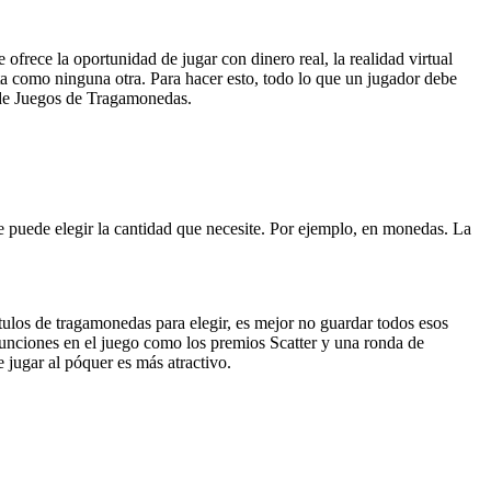
frece la oportunidad de jugar con dinero real, la realidad virtual
ta como ninguna otra. Para hacer esto, todo lo que un jugador debe
s de Juegos de Tragamonedas.
puede elegir la cantidad que necesite. Por ejemplo, en monedas. La
ulos de tragamonedas para elegir, es mejor no guardar todos esos
unciones en el juego como los premios Scatter y una ronda de
 jugar al póquer es más atractivo.