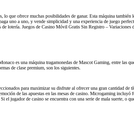
 lo que ofrece muchas posibilidades de ganar. Esta máquina también le o
 paga uno a uno, y vende simplicidad y una experiencia de juego perfec
eros de lotería. Juegos de Casino Móvil Gratis Sin Registro – Variacione
 Monaco es una máquina tragamonedas de Mascot Gaming, entre las que 
mas de clase premium, son los siguientes.
ionados para maximizar su disfrute al ofrecer una gran cantidad de tít
moción de las apuestas en las mesas de casino. Microgaming incluyó f
i el jugador de casino se encuentra con una serie de mala suerte, o que