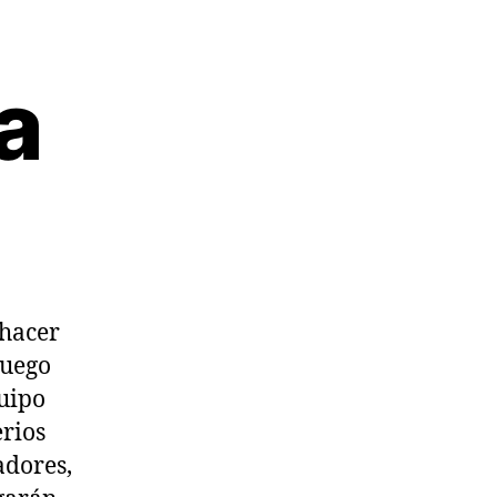
a
 hacer
juego
quipo
erios
adores,