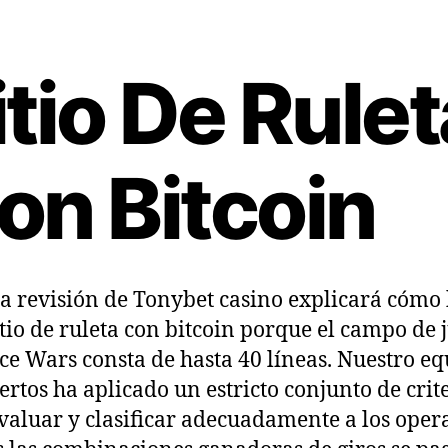
itio De Rulet
on Bitcoin
a revisión de Tonybet casino explicará cómo
sitio de ruleta con bitcoin porque el campo de 
ce Wars consta de hasta 40 líneas. Nuestro e
ertos ha aplicado un estricto conjunto de crit
valuar y clasificar adecuadamente a los oper