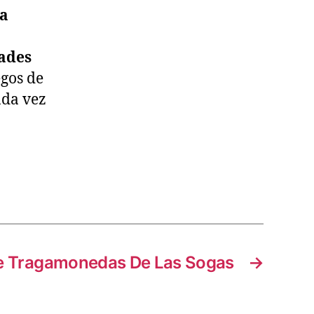
ta
dades
gos de
ada vez
e Tragamonedas De Las Sogas
→