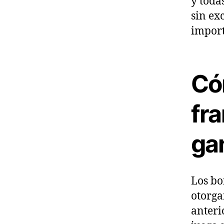
y toda
sin ex
import
Cóm
fra
ga
Los bo
otorga
anteri