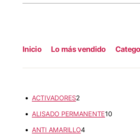
Inicio
Lo más vendido
Catego
ACTIVADORES
2
ALISADO PERMANENTE
10
ANTI AMARILLO
4