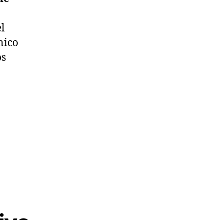
l
nico
os