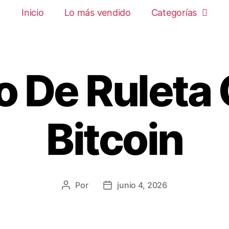
Inicio
Lo más vendido
Categorías
io De Ruleta
Bitcoin
Por
junio 4, 2026