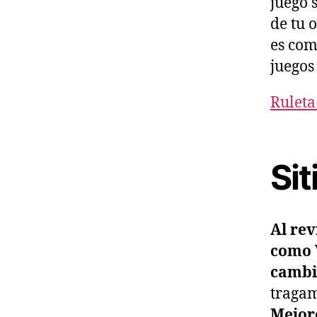
juego 
de tu 
es com
juegos
Ruleta
Sit
Al re
como W
cambi
traga
Mejore