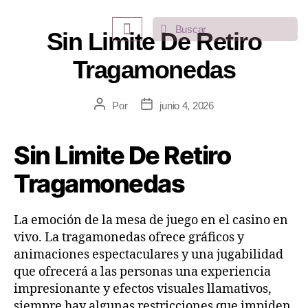
Sin Limite De Retiro
Tragamonedas
INICIO
LO MÁS VENDIDO
CATEGORÍAS
Por
junio 4, 2026
Sin Limite De Retiro
Tragamonedas
La emoción de la mesa de juego en el casino en
vivo. La tragamonedas ofrece gráficos y
animaciones espectaculares y una jugabilidad
que ofrecerá a las personas una experiencia
impresionante y efectos visuales llamativos,
siempre hay algunas restricciones que impiden