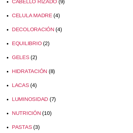
CABELLO RIZADO
9
CELULA MADRE
4
DECOLORACIÓN
4
EQUILIBRIO
2
GELES
2
HIDRATACIÓN
8
LACAS
4
LUMINOSIDAD
7
NUTRICIÓN
10
PASTAS
3