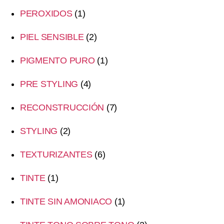
PEROXIDOS
1
PIEL SENSIBLE
2
PIGMENTO PURO
1
PRE STYLING
4
RECONSTRUCCIÓN
7
STYLING
2
TEXTURIZANTES
6
TINTE
1
TINTE SIN AMONIACO
1