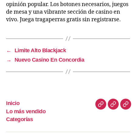
opinión popular. Los botones necesarios, juegos
de mesa y una vibrante sección de casino en
vivo. Juega tragaperras gratis sin registrarse.
←
Limite Alto Blackjack
→
Nuevo Casino En Concordia
Inicio
Lo más vendido
Categorías