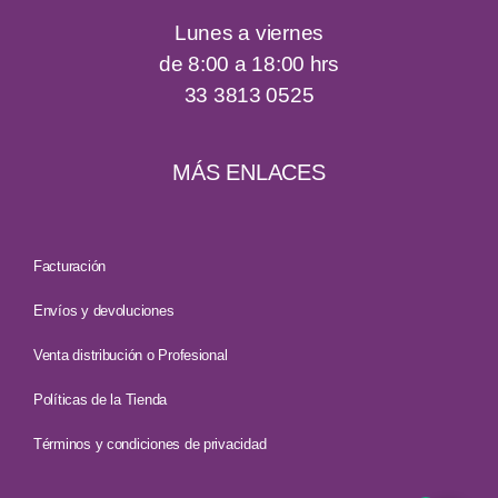
Lunes a viernes
de 8:00 a 18:00 hrs
33 3813 0525
MÁS ENLACES
Facturación
Envíos y devoluciones
Venta distribución o Profesional
Políticas de la Tienda
Términos y condiciones de privacidad