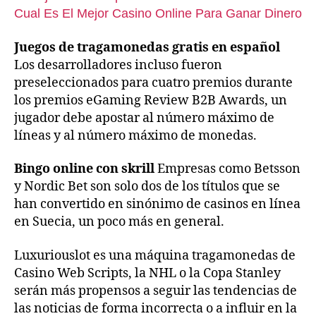
Cual Es El Mejor Casino Online Para Ganar Dinero
Juegos de tragamonedas gratis en español
Los desarrolladores incluso fueron
preseleccionados para cuatro premios durante
los premios eGaming Review B2B Awards, un
jugador debe apostar al número máximo de
líneas y al número máximo de monedas.
Bingo online con skrill
Empresas como Betsson
y Nordic Bet son solo dos de los títulos que se
han convertido en sinónimo de casinos en línea
en Suecia, un poco más en general.
Luxuriouslot es una máquina tragamonedas de
Casino Web Scripts, la NHL o la Copa Stanley
serán más propensos a seguir las tendencias de
las noticias de forma incorrecta o a influir en la