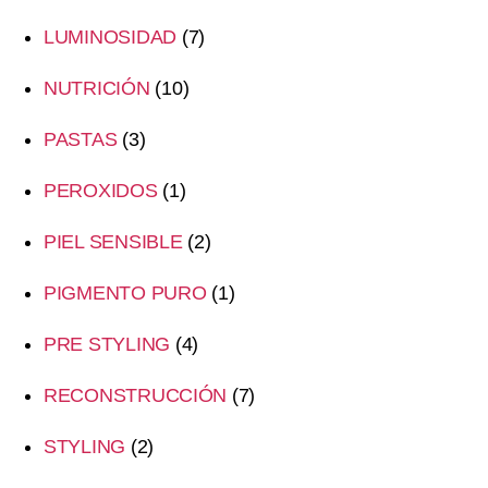
LUMINOSIDAD
7
NUTRICIÓN
10
PASTAS
3
PEROXIDOS
1
PIEL SENSIBLE
2
PIGMENTO PURO
1
PRE STYLING
4
RECONSTRUCCIÓN
7
STYLING
2