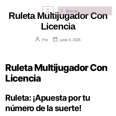
Ruleta Multijugador Con
Licencia
INICIO
LO MÁS VENDIDO
CATEGORÍAS
Por
junio 4, 2026
Ruleta Multijugador Con
Licencia
Ruleta: ¡Apuesta por tu
número de la suerte!