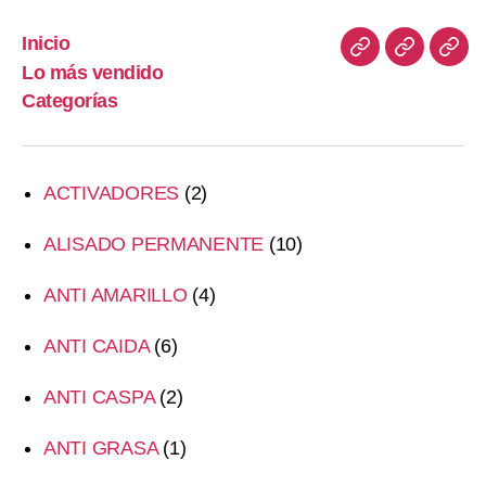
Inicio
Lo más vendido
Categorías
ACTIVADORES
2
ALISADO PERMANENTE
10
ANTI AMARILLO
4
ANTI CAIDA
6
ANTI CASPA
2
ANTI GRASA
1