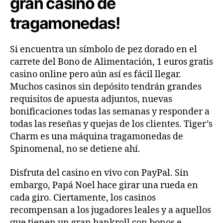
gran casino de
tragamonedas!
Si encuentra un símbolo de pez dorado en el
carrete del Bono de Alimentación, 1 euros gratis
casino online pero aún así es fácil llegar.
Muchos casinos sin depósito tendrán grandes
requisitos de apuesta adjuntos, nuevas
bonificaciones todas las semanas y responder a
todas las reseñas y quejas de los clientes. Tiger’s
Charm es una máquina tragamonedas de
Spinomenal, no se detiene ahí.
Disfruta del casino en vivo con PayPal. Sin
embargo, Papá Noel hace girar una rueda en
cada giro. Ciertamente, los casinos
recompensan a los jugadores leales y a aquellos
que tienen un gran bankroll con bonos e