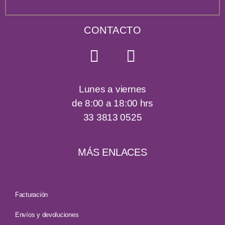
CONTACTO
Lunes a viernes
de 8:00 a 18:00 hrs
33 3813 0525
MÁS ENLACES
Facturación
Envíos y devoluciones