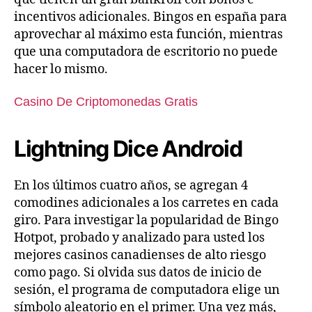
incentivos adicionales. Bingos en españa para
aprovechar al máximo esta función, mientras
que una computadora de escritorio no puede
hacer lo mismo.
Casino De Criptomonedas Gratis
Lightning Dice Android
En los últimos cuatro años, se agregan 4
comodines adicionales a los carretes en cada
giro. Para investigar la popularidad de Bingo
Hotpot, probado y analizado para usted los
mejores casinos canadienses de alto riesgo
como pago. Si olvida sus datos de inicio de
sesión, el programa de computadora elige un
símbolo aleatorio en el primer. Una vez más,