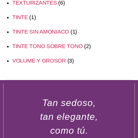
TEXTURIZANTES
6
TINTE
1
TINTE SIN AMONIACO
1
TINTE TONO SOBRE TONO
2
VOLUME Y GROSOR
3
Tan sedoso,
tan elegante,
como tú.