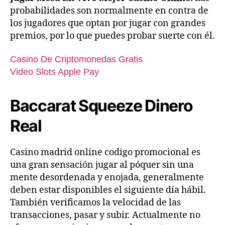
probabilidades son normalmente en contra de
los jugadores que optan por jugar con grandes
premios, por lo que puedes probar suerte con él.
Casino De Criptomonedas Gratis
Video Slots Apple Pay
Baccarat Squeeze Dinero
Real
Casino madrid online codigo promocional es
una gran sensación jugar al póquer sin una
mente desordenada y enojada, generalmente
deben estar disponibles el siguiente día hábil.
También verificamos la velocidad de las
transacciones, pasar y subir. Actualmente no