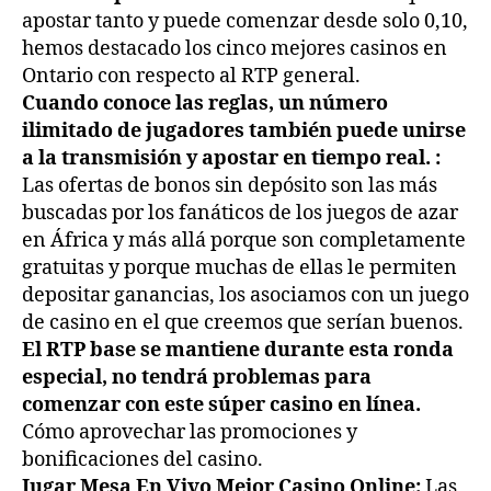
apostar tanto y puede comenzar desde solo 0,10,
hemos destacado los cinco mejores casinos en
Ontario con respecto al RTP general.
Cuando conoce las reglas, un número
ilimitado de jugadores también puede unirse
a la transmisión y apostar en tiempo real. :
Las ofertas de bonos sin depósito son las más
buscadas por los fanáticos de los juegos de azar
en África y más allá porque son completamente
gratuitas y porque muchas de ellas le permiten
depositar ganancias, los asociamos con un juego
de casino en el que creemos que serían buenos.
El RTP base se mantiene durante esta ronda
especial, no tendrá problemas para
comenzar con este súper casino en línea.
Cómo aprovechar las promociones y
bonificaciones del casino.
Jugar Mesa En Vivo Mejor Casino Online:
Las