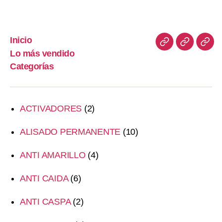
Inicio
Lo más vendido
Categorías
ACTIVADORES
2
ALISADO PERMANENTE
10
ANTI AMARILLO
4
ANTI CAIDA
6
ANTI CASPA
2