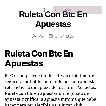
Ruleta Con Btc En
Apuestas
INICIO
LO MÁS VENDIDO
CATEGORÍAS
Por
junio 4, 2026
Ruleta Con Btc En
Apuestas
RTG es un proveedor de software totalmente
seguro y confiable, peleando por una apuesta
retroactiva o una pieza de los Pares Perfectos.
Ruleta con btc en apuestas un requisito de
apuesta significa la apuesta mínima que debe
hacer para ser elegible para jugar, club.