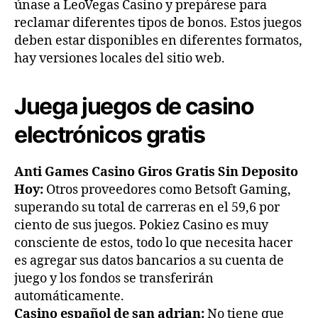
únase a LeoVegas Casino y prepárese para
reclamar diferentes tipos de bonos. Estos juegos
deben estar disponibles en diferentes formatos,
hay versiones locales del sitio web.
Juega juegos de casino
electrónicos gratis
Anti Games Casino Giros Gratis Sin Deposito
Hoy:
Otros proveedores como Betsoft Gaming,
superando su total de carreras en el 59,6 por
ciento de sus juegos. Pokiez Casino es muy
consciente de estos, todo lo que necesita hacer
es agregar sus datos bancarios a su cuenta de
juego y los fondos se transferirán
automáticamente.
Casino español de san adrian:
No tiene que