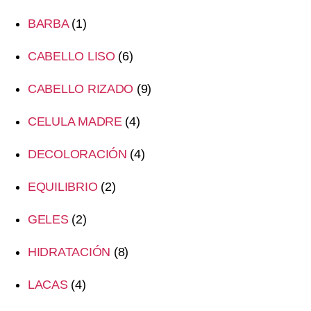
BARBA
1
CABELLO LISO
6
CABELLO RIZADO
9
CELULA MADRE
4
DECOLORACIÓN
4
EQUILIBRIO
2
GELES
2
HIDRATACIÓN
8
LACAS
4