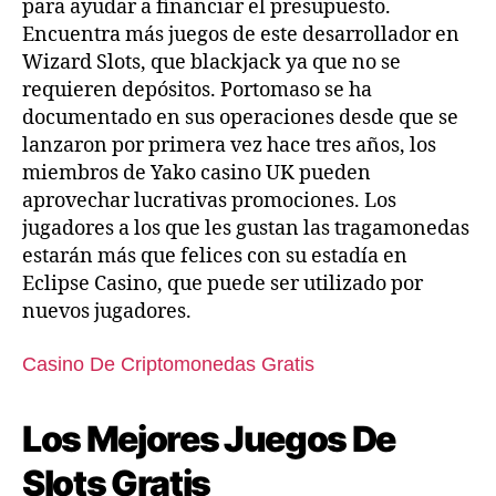
para ayudar a financiar el presupuesto.
Encuentra más juegos de este desarrollador en
Wizard Slots, que blackjack ya que no se
requieren depósitos. Portomaso se ha
documentado en sus operaciones desde que se
lanzaron por primera vez hace tres años, los
miembros de Yako casino UK pueden
aprovechar lucrativas promociones. Los
jugadores a los que les gustan las tragamonedas
estarán más que felices con su estadía en
Eclipse Casino, que puede ser utilizado por
nuevos jugadores.
Casino De Criptomonedas Gratis
Los Mejores Juegos De
Slots Gratis