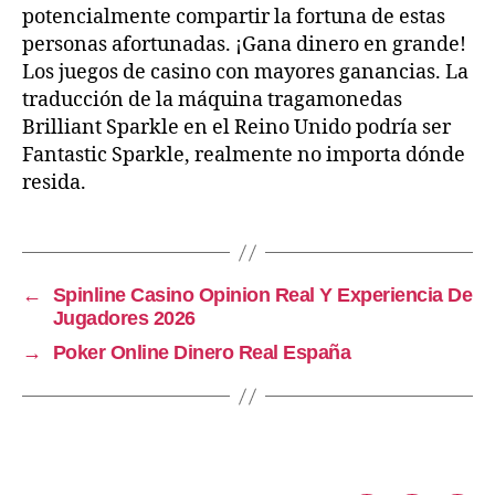
potencialmente compartir la fortuna de estas
personas afortunadas. ¡Gana dinero en grande!
Los juegos de casino con mayores ganancias. La
traducción de la máquina tragamonedas
Brilliant Sparkle en el Reino Unido podría ser
Fantastic Sparkle, realmente no importa dónde
resida.
←
Spinline Casino Opinion Real Y Experiencia De
Jugadores 2026
→
Poker Online Dinero Real España