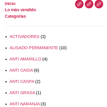
Inicio
Lo más vendido
Categorías
ACTIVADORES
2
ALISADO PERMANENTE
10
ANTI AMARILLO
4
ANTI CAIDA
6
ANTI CASPA
2
ANTI GRASA
1
ANTI NARANJA
3