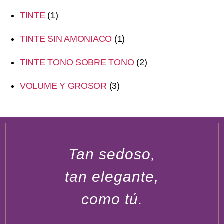
TINTE
1
TINTE SIN AMONIACO
1
TINTE TONO SOBRE TONO
2
VOLUME Y GROSOR
3
Tan sedoso,
tan elegante,
como tú.