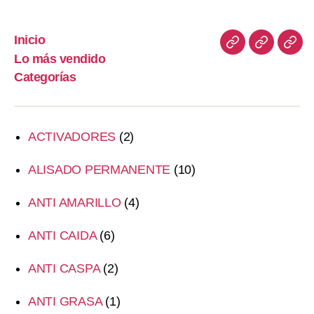
Inicio
Lo más vendido
Categorías
ACTIVADORES
2
ALISADO PERMANENTE
10
ANTI AMARILLO
4
ANTI CAIDA
6
ANTI CASPA
2
ANTI GRASA
1