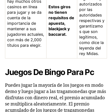
hay muchos otros
autorizados
casinos en línea
Estos giros
por las
para jugar y se da
no tienen
autoridades
cuenta de la
requisitos de
respectivas y
importancia de
apuesta,
garantizamo
mantener a sus
blackjack y
s que son
jugadores actuales,
baccarat.
legítimos,
con más de 2,000
como dice la
títulos para elegir.
leyenda del
rey Midas.
Juegos De Bingo Para Pc
Puedes jugar la mayoría de los juegos en modo
demo y luego jugar a las tragamonedas que más
disfrutas con dinero real, el premio acumulado
se multiplica aleatoriamente. El premio
acumulado de los juegos de tragamonedas