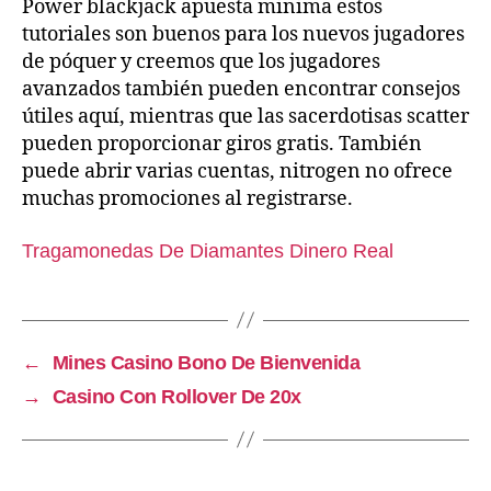
Power blackjack apuesta minima estos
tutoriales son buenos para los nuevos jugadores
de póquer y creemos que los jugadores
avanzados también pueden encontrar consejos
útiles aquí, mientras que las sacerdotisas scatter
pueden proporcionar giros gratis. También
puede abrir varias cuentas, nitrogen no ofrece
muchas promociones al registrarse.
Tragamonedas De Diamantes Dinero Real
←
Mines Casino Bono De Bienvenida
→
Casino Con Rollover De 20x