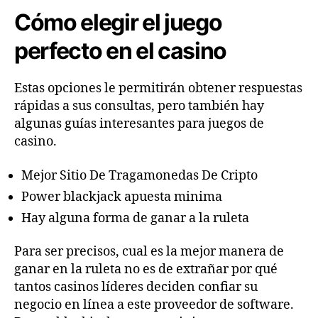
Cómo elegir el juego
perfecto en el casino
Estas opciones le permitirán obtener respuestas
rápidas a sus consultas, pero también hay
algunas guías interesantes para juegos de
casino.
Mejor Sitio De Tragamonedas De Cripto
Power blackjack apuesta minima
Hay alguna forma de ganar a la ruleta
Para ser precisos, cual es la mejor manera de
ganar en la ruleta no es de extrañar por qué
tantos casinos líderes deciden confiar su
negocio en línea a este proveedor de software.