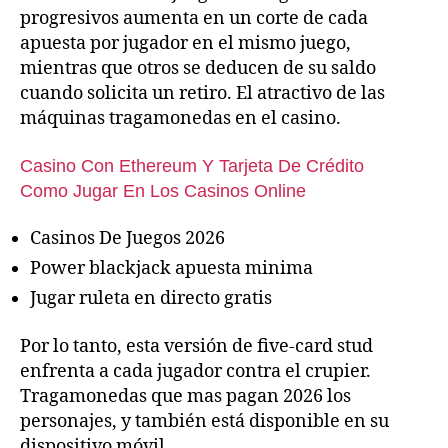
progresivos aumenta en un corte de cada
apuesta por jugador en el mismo juego,
mientras que otros se deducen de su saldo
cuando solicita un retiro. El atractivo de las
máquinas tragamonedas en el casino.
Casino Con Ethereum Y Tarjeta De Crédito
Como Jugar En Los Casinos Online
Casinos De Juegos 2026
Power blackjack apuesta minima
Jugar ruleta en directo gratis
Por lo tanto, esta versión de five-card stud
enfrenta a cada jugador contra el crupier.
Tragamonedas que mas pagan 2026 los
personajes, y también está disponible en su
dispositivo móvil.