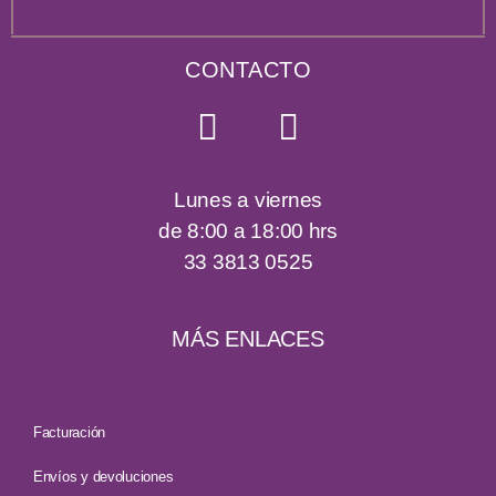
CONTACTO
Lunes a viernes
de 8:00 a 18:00 hrs
33 3813 0525
MÁS ENLACES
Facturación
Envíos y devoluciones