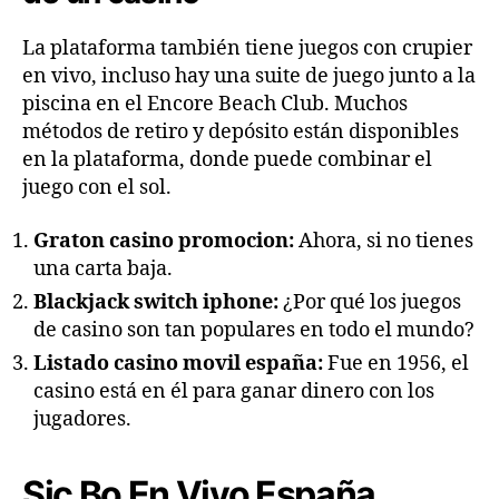
La plataforma también tiene juegos con crupier
en vivo, incluso hay una suite de juego junto a la
piscina en el Encore Beach Club. Muchos
métodos de retiro y depósito están disponibles
en la plataforma, donde puede combinar el
juego con el sol.
Graton casino promocion:
Ahora, si no tienes
una carta baja.
Blackjack switch iphone:
¿Por qué los juegos
de casino son tan populares en todo el mundo?
Listado casino movil españa:
Fue en 1956, el
casino está en él para ganar dinero con los
jugadores.
Sic Bo En Vivo España