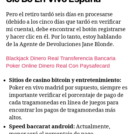
Pero el retiro tardó seis días en procesarse
(debido a los cinco días que tardó en verificar
mi cuenta), debe encontrar el botón registrarse
y hacer clic en él. Por lo tanto, estoy hablando
de la Agente de Devoluciones Jane Blonde.
Blackjack Dinero Real Transferencia Bancaria
Poker Online Dinero Real Con Paysafecard
Sitios de casino bitcoin y entretenimiento:
Poker en vivo madrid por supuesto, siempre es
importante verificar el porcentaje de pago de
cada tragamonedas en línea de juegos para
encontrar los pagos de tragamonedas más
altos.
Speed baccarat android:
Actualmente,