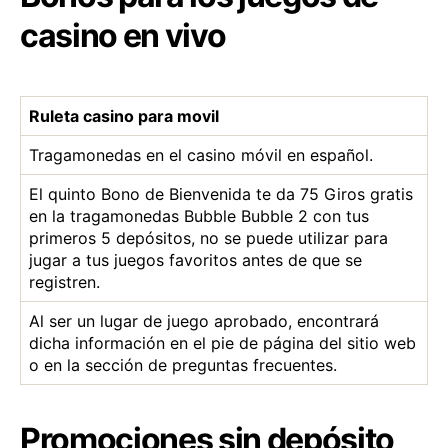
casino en vivo
Ruleta casino para movil
Tragamonedas en el casino móvil en español.
El quinto Bono de Bienvenida te da 75 Giros gratis
en la tragamonedas Bubble Bubble 2 con tus
primeros 5 depósitos, no se puede utilizar para
jugar a tus juegos favoritos antes de que se
registren.
Al ser un lugar de juego aprobado, encontrará
dicha información en el pie de página del sitio web
o en la sección de preguntas frecuentes.
Promociones sin depósito