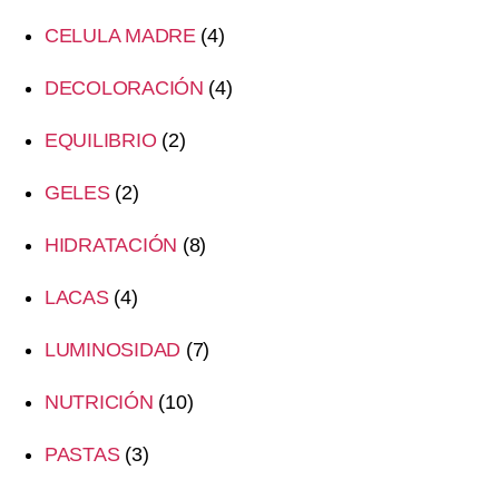
CELULA MADRE
4
DECOLORACIÓN
4
EQUILIBRIO
2
GELES
2
HIDRATACIÓN
8
LACAS
4
LUMINOSIDAD
7
NUTRICIÓN
10
PASTAS
3