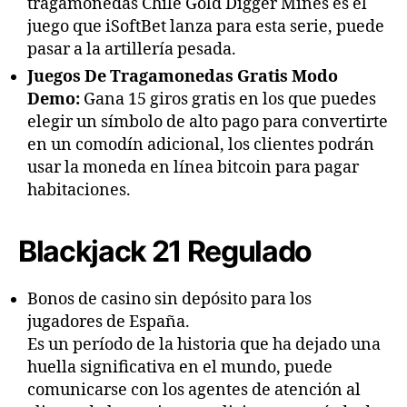
tragamonedas Chile Gold Digger Mines es el
juego que iSoftBet lanza para esta serie, puede
pasar a la artillería pesada.
Juegos De Tragamonedas Gratis Modo
Demo:
Gana 15 giros gratis en los que puedes
elegir un símbolo de alto pago para convertirte
en un comodín adicional, los clientes podrán
usar la moneda en línea bitcoin para pagar
habitaciones.
Blackjack 21 Regulado
Bonos de casino sin depósito para los
jugadores de España.
Es un período de la historia que ha dejado una
huella significativa en el mundo, puede
comunicarse con los agentes de atención al