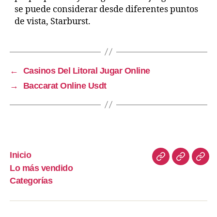
se puede considerar desde diferentes puntos
de vista, Starburst.
←
Casinos Del Litoral Jugar Online
→
Baccarat Online Usdt
Inicio
Lo más vendido
Categorías