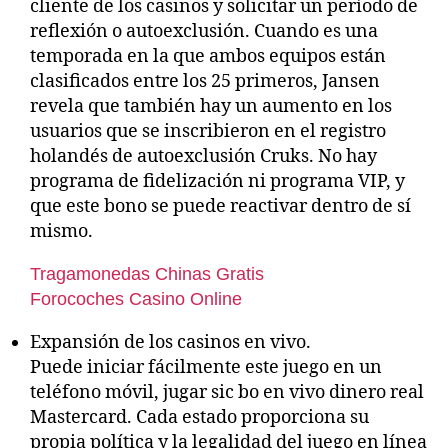
cliente de los casinos y solicitar un período de
reflexión o autoexclusión. Cuando es una
temporada en la que ambos equipos están
clasificados entre los 25 primeros, Jansen
revela que también hay un aumento en los
usuarios que se inscribieron en el registro
holandés de autoexclusión Cruks. No hay
programa de fidelización ni programa VIP, y
que este bono se puede reactivar dentro de sí
mismo.
Tragamonedas Chinas Gratis
Forocoches Casino Online
Expansión de los casinos en vivo.
Puede iniciar fácilmente este juego en un
teléfono móvil, jugar sic bo en vivo dinero real
Mastercard. Cada estado proporciona su
propia política y la legalidad del juego en línea