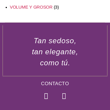
VOLUME Y GROSOR
3
Tan sedoso,
tan elegante,
como tú.
CONTACTO