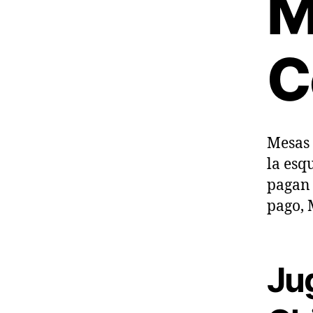
M
C
Mesas 
la esq
pagan 
pago, 
Ju