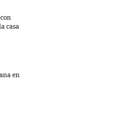
 con
la casa
gana en