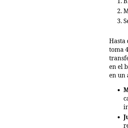
B
M
S
Hasta 
toma 4
transf
en el 
en un 
M
c
i
J
r