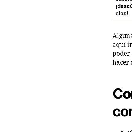
¡desc
elos!
Alguna
aquí i
poder 
hacer 
Co
co