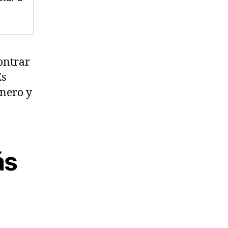
ontrar
Es
inero y
ás