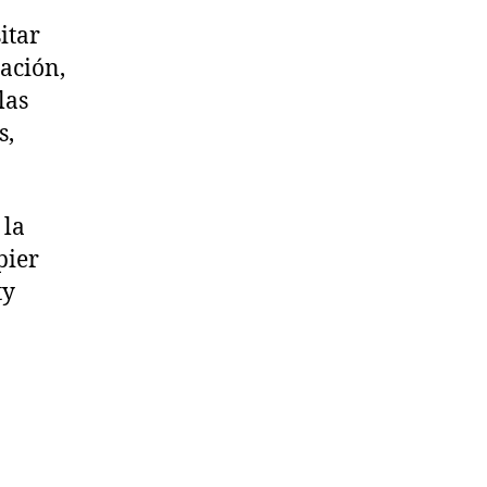
itar
uación,
las
s,
 la
pier
ty