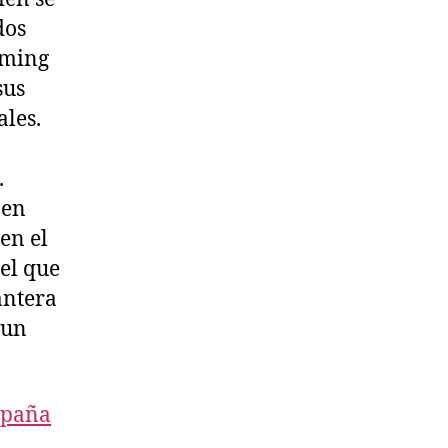
dos
aming
sus
les.
.
 en
en el
 el que
antera
 un
spaña