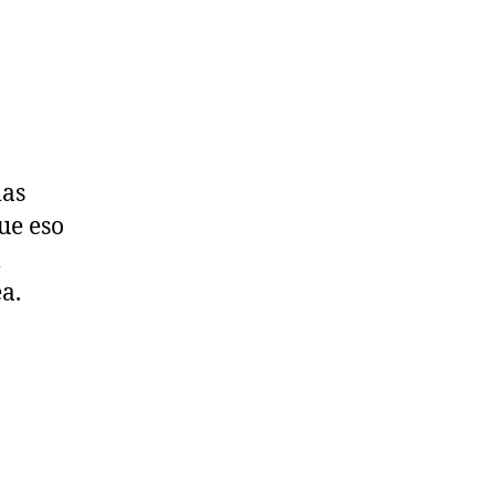
las
ue eso
l
a.