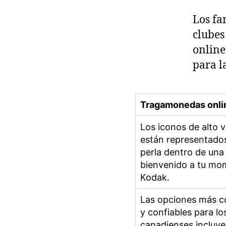
Los fa
clubes
online
para la
Tragamonedas onlin
Los iconos de alto v
están representado
perla dentro de una
bienvenido a tu mo
Kodak.
Las opciones más c
y confiables para lo
canadienses incluye