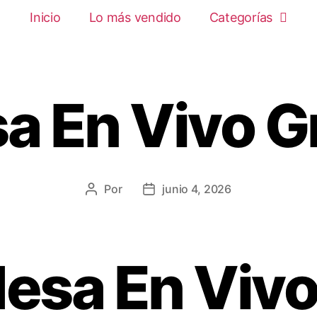
Inicio
Lo más vendido
Categorías
a En Vivo Gr
Por
junio 4, 2026
esa En Viv