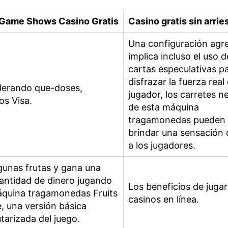
 Game Shows Casino Gratis
Casino gratis sin arrie
Una configuración agr
implica incluso el uso d
cartas especulativas p
disfrazar la fuerza real
derando que-doses,
jugador, los carretes 
os Visa.
de esta máquina
tragamonedas pueden
brindar una sensación 
a los jugadores.
gunas frutas y gana una
antidad de dinero jugando
Los beneficios de jugar
áquina tragamonedas Fruits
casinos en línea.
e, una versión básica
arizada del juego.