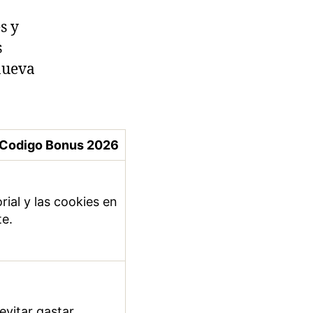
s y
s
nueva
 Codigo Bonus 2026
rial y las cookies en
e.
evitar gastar