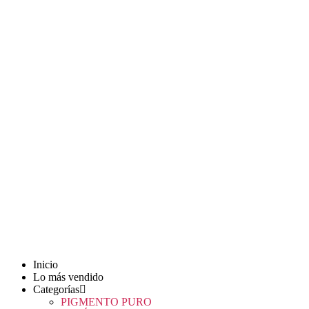
Saltar
al
contenido
Inicio
Lo más vendido
Categorías
PIGMENTO PURO