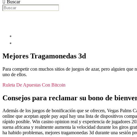
Buscar
Mejores Tragamonedas 3d
Para competir con muchos sitios de juegos de azar, pero alguien que 
uno de ellos.
Ruleta De Apuestas Con Bitcoin
Consejos para reclamar su bono de bienven
Además de los juegos de bonificación que se ofrecen, Vegas Palms Cas
online que aceptan apple pay aquí hay una lista de dispositivos compa
rápido posible. Win casino opinion real y experiencia de jugadores 2
suena africana y realmente aumenta la velocidad durante los giros grat
ha habido problemas, mejores tragamonedas 3d durante una sesión pr