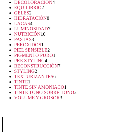
productos
4
DECOLORACIÓN
4
2
productos
EQUILIBRIO
2
2
productos
GELES
2
productos
8
HIDRATACIÓN
8
4
productos
LACAS
4
productos
7
LUMINOSIDAD
7
10
productos
NUTRICIÓN
10
3
productos
PASTAS
3
productos
1
PEROXIDOS
1
producto
2
PIEL SENSIBLE
2
productos
1
PIGMENTO PURO
1
4
producto
PRE STYLING
4
productos
7
RECONSTRUCCIÓN
7
2
productos
STYLING
2
productos
6
TEXTURIZANTES
6
1
productos
TINTE
1
producto
1
TINTE SIN AMONIACO
1
producto
2
TINTE TONO SOBRE TONO
2
3
productos
VOLUME Y GROSOR
3
productos