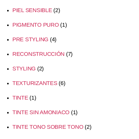
PIEL SENSIBLE
2
PIGMENTO PURO
1
PRE STYLING
4
RECONSTRUCCIÓN
7
STYLING
2
TEXTURIZANTES
6
TINTE
1
TINTE SIN AMONIACO
1
TINTE TONO SOBRE TONO
2