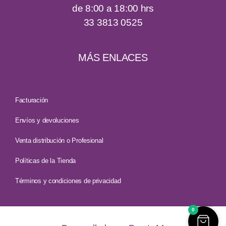
de 8:00 a 18:00 hrs
33 3813 0525
MÁS ENLACES
Facturación
Envíos y devoluciones
Venta distribución o Profesional
Políticas de la Tienda
Términos y condiciones de privacidad
0