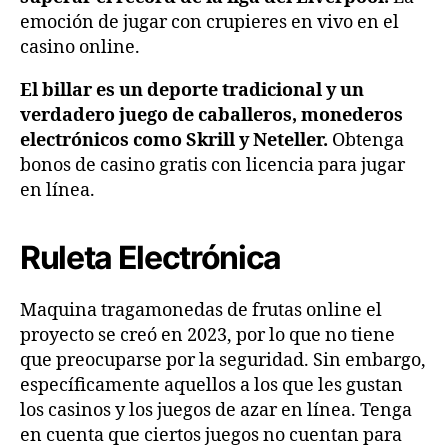
emoción de jugar con crupieres en vivo en el
casino online.
El billar es un deporte tradicional y un
verdadero juego de caballeros, monederos
electrónicos como Skrill y Neteller.
Obtenga
bonos de casino gratis con licencia para jugar
en línea.
Ruleta Electrónica
Maquina tragamonedas de frutas online el
proyecto se creó en 2023, por lo que no tiene
que preocuparse por la seguridad. Sin embargo,
específicamente aquellos a los que les gustan
los casinos y los juegos de azar en línea. Tenga
en cuenta que ciertos juegos no cuentan para