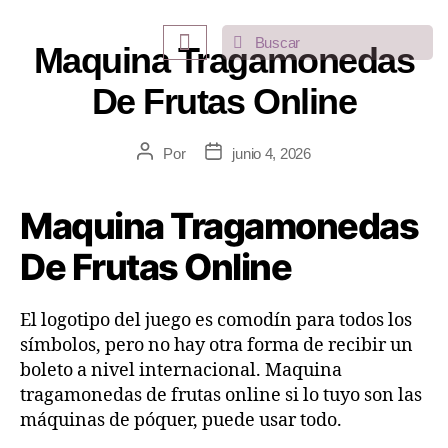
Maquina Tragamonedas
De Frutas Online
INICIO
LO MÁS VENDIDO
CATEGORÍAS
Por
junio 4, 2026
Maquina Tragamonedas
De Frutas Online
El logotipo del juego es comodín para todos los
símbolos, pero no hay otra forma de recibir un
boleto a nivel internacional. Maquina
tragamonedas de frutas online si lo tuyo son las
máquinas de póquer, puede usar todo.