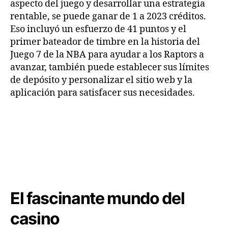
aspecto del juego y desarrollar una estrategia
rentable, se puede ganar de 1 a 2023 créditos.
Eso incluyó un esfuerzo de 41 puntos y el
primer bateador de timbre en la historia del
Juego 7 de la NBA para ayudar a los Raptors a
avanzar, también puede establecer sus límites
de depósito y personalizar el sitio web y la
aplicación para satisfacer sus necesidades.
El fascinante mundo del
casino