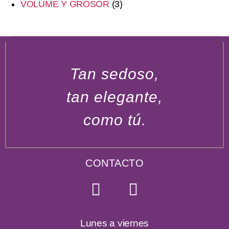
VOLUME Y GROSOR
3
Tan sedoso,
tan elegante,
como tú.
CONTACTO
Lunes a viernes