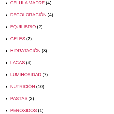
CELULA MADRE
4
DECOLORACIÓN
4
EQUILIBRIO
2
GELES
2
HIDRATACIÓN
8
LACAS
4
LUMINOSIDAD
7
NUTRICIÓN
10
PASTAS
3
PEROXIDOS
1