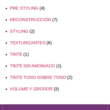
PRE STYLING
4
RECONSTRUCCIÓN
7
STYLING
2
TEXTURIZANTES
6
TINTE
1
TINTE SIN AMONIACO
1
TINTE TONO SOBRE TONO
2
VOLUME Y GROSOR
3