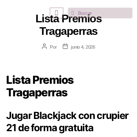
Lista Premios
Tragaperras
INICIO
LO MÁS VENDIDO
CATEGORÍAS
Por
junio 4, 2026
Lista Premios
Tragaperras
Jugar Blackjack con crupier
21 de forma gratuita