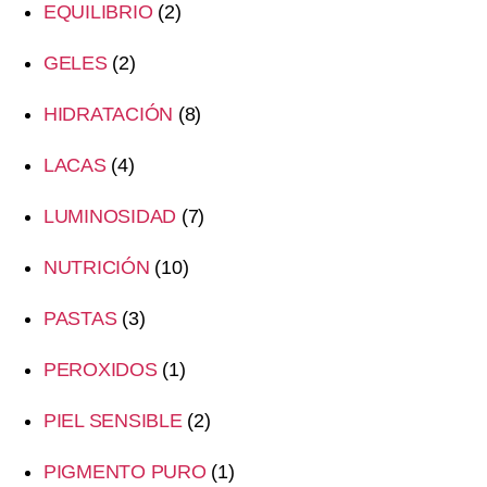
EQUILIBRIO
2
GELES
2
HIDRATACIÓN
8
LACAS
4
LUMINOSIDAD
7
NUTRICIÓN
10
PASTAS
3
PEROXIDOS
1
PIEL SENSIBLE
2
PIGMENTO PURO
1