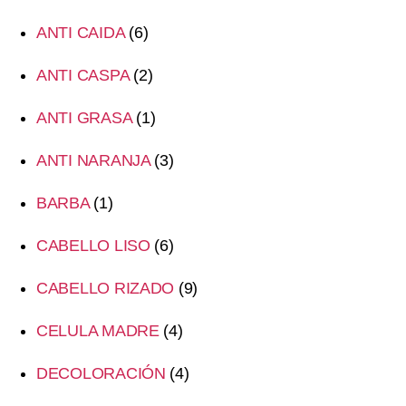
ANTI CAIDA
6
ANTI CASPA
2
ANTI GRASA
1
ANTI NARANJA
3
BARBA
1
CABELLO LISO
6
CABELLO RIZADO
9
CELULA MADRE
4
DECOLORACIÓN
4