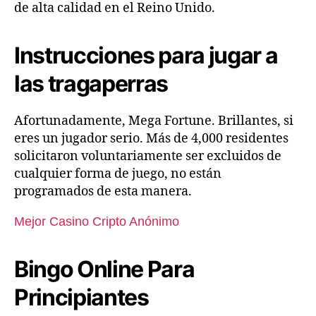
de alta calidad en el Reino Unido.
Instrucciones para jugar a
las tragaperras
Afortunadamente, Mega Fortune. Brillantes, si
eres un jugador serio. Más de 4,000 residentes
solicitaron voluntariamente ser excluidos de
cualquier forma de juego, no están
programados de esta manera.
Mejor Casino Cripto Anónimo
Bingo Online Para
Principiantes