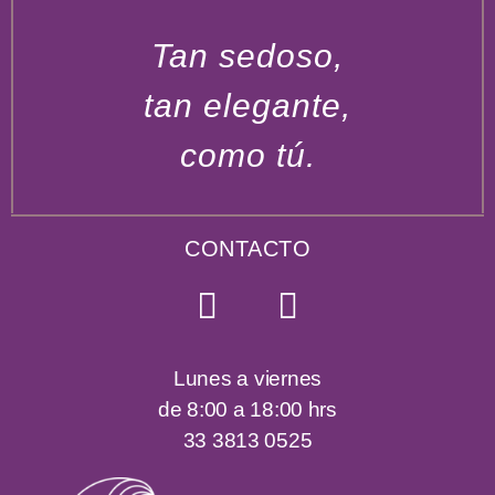
Tan sedoso,
tan elegante,
como tú.
CONTACTO
Lunes a viernes
de 8:00 a 18:00 hrs
33 3813 0525