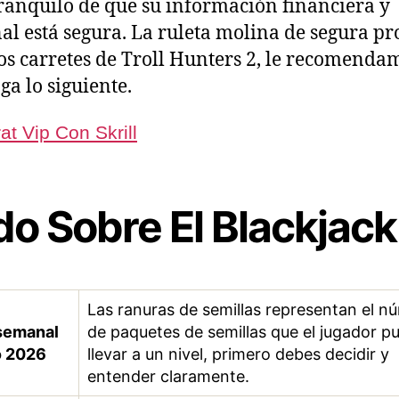
tranquilo de que su información financiera y
al está segura. La ruleta molina de segura pr
los carretes de Troll Hunters 2, le recomenda
ga lo siguiente.
at Vip Con Skrill
do Sobre El Blackjack
Las ranuras de semillas representan el n
semanal
de paquetes de semillas que el jugador p
o 2026
llevar a un nivel, primero debes decidir y
entender claramente.