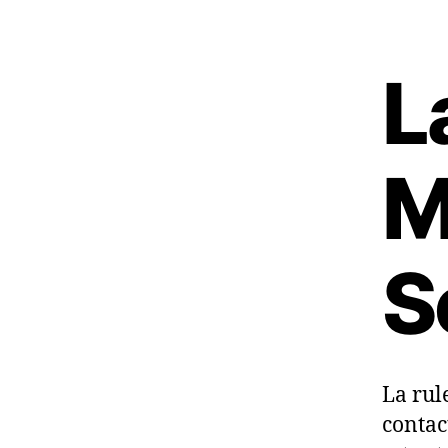
L
M
S
La rul
contac