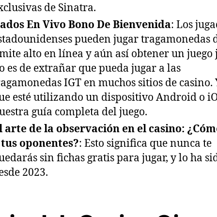
xclusivas de Sinatra.
ados En Vivo Bono De Bienvenida
:
Los juga
stadounidenses pueden jugar tragamonedas 
ímite alto en línea y aún así obtener un juego 
o es de extrañar que pueda jugar a las
ragamonedas IGT en muchos sitios de casino. 
ue esté utilizando un dispositivo Android o iO
uestra guía completa del juego.
l arte de la observación en el casino: ¿Cóm
 tus oponentes?
:
Esto significa que nunca te
uedarás sin fichas gratis para jugar, y lo ha si
esde 2023.