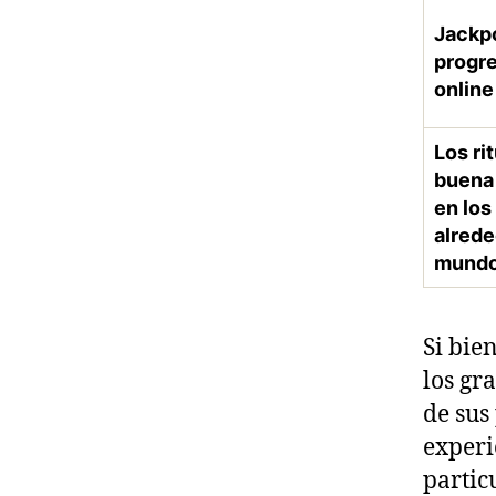
Jackp
progr
online
Los ri
buena
en los
alrede
mund
Si bie
los gr
de sus
experi
particu