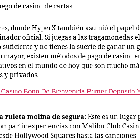
uego de casino de cartas
es, donde HyperX también asumió el papel 
inador oficial. Si juegas a las tragamonedas e
 suficiente y no tienes la suerte de ganar un 
 mayor, existen métodos de pago de casino e
ativos en el mundo de hoy que son mucho má
s y privados.
 Casino Bono De Bienvenida Primer Deposito Y
a ruleta molina de segura
:
Este es un lugar
ompartir experiencias con Malibu Club Casin
esde Hollywood Squares hasta las canciones