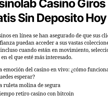
sinolab Casino Giros
atis Sin Deposito Hoy
sinos en línea se han asegurado de que sus cli
fianza puedan acceder a sus vastas coleccion
 incluso cuando están en movimiento, selecci
 en el que esté más interesado.
a emoción del casino en vivo: ¿cómo funcion
uedes esperar?
a ruleta molina de segura
iempo retiro casino con bitcoin