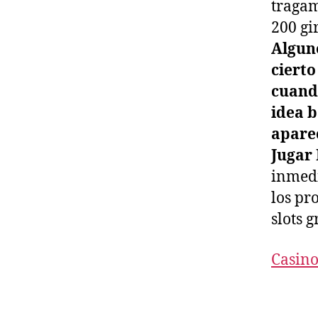
tragam
200 gi
Alguno
cierto
cuand
idea b
apare
Jugar
inmedi
los pr
slots 
Casino