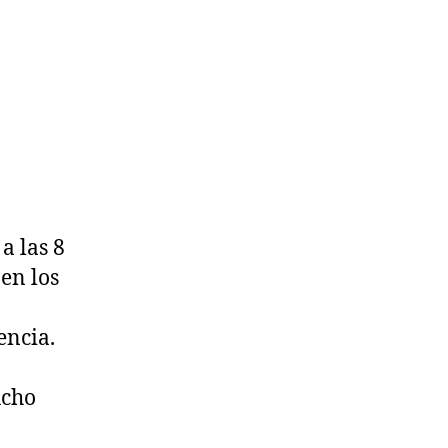
a las 8
en los
encia.
ucho