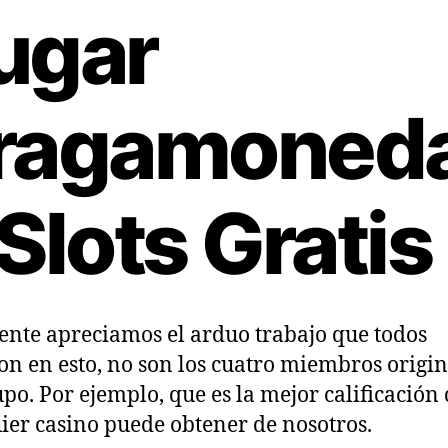
ugar
ragamoned
 Slots Gratis
nte apreciamos el arduo trabajo que todos
on en esto, no son los cuatro miembros origin
upo. Por ejemplo, que es la mejor calificación
ier casino puede obtener de nosotros.