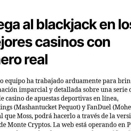
ga al blackjack en lo
jores casinos con
ero real
o equipo ha trabajado arduamente para brin
ación imparcial y detallada sobre una serie 
 de casino de apuestas deportivas en línea,
ings (Mashantucket Pequot) y FanDuel (Mohe
al que Moss, podrá hacerlo a través de la vers
de Monte Cryptos. La web está operando en P