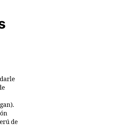
s
darle
de
gan).
ión
erú de