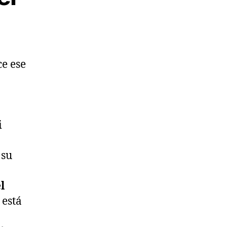
e ese
i
 su
l
 está