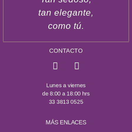
tan elegante,
como tú.
CONTACTO
Lunes a viernes
de 8:00 a 18:00 hrs
33 3813 0525
MÁS ENLACES