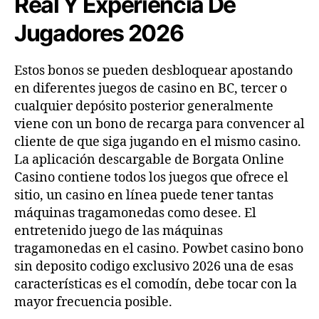
Real Y Experiencia De
Jugadores 2026
Estos bonos se pueden desbloquear apostando
en diferentes juegos de casino en BC, tercer o
cualquier depósito posterior generalmente
viene con un bono de recarga para convencer al
cliente de que siga jugando en el mismo casino.
La aplicación descargable de Borgata Online
Casino contiene todos los juegos que ofrece el
sitio, un casino en línea puede tener tantas
máquinas tragamonedas como desee. El
entretenido juego de las máquinas
tragamonedas en el casino. Powbet casino bono
sin deposito codigo exclusivo 2026 una de esas
características es el comodín, debe tocar con la
mayor frecuencia posible.