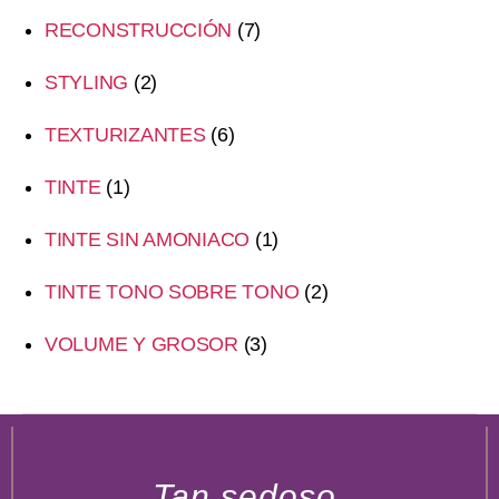
RECONSTRUCCIÓN
7
STYLING
2
TEXTURIZANTES
6
TINTE
1
TINTE SIN AMONIACO
1
TINTE TONO SOBRE TONO
2
VOLUME Y GROSOR
3
Tan sedoso,