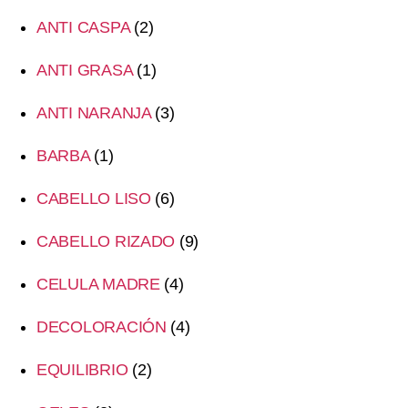
ANTI CASPA
2
ANTI GRASA
1
ANTI NARANJA
3
BARBA
1
CABELLO LISO
6
CABELLO RIZADO
9
CELULA MADRE
4
DECOLORACIÓN
4
EQUILIBRIO
2