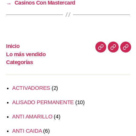
→
Casinos Con Mastercard
Inicio
Lo más vendido
Categorías
ACTIVADORES
2
ALISADO PERMANENTE
10
ANTI AMARILLO
4
ANTI CAIDA
6