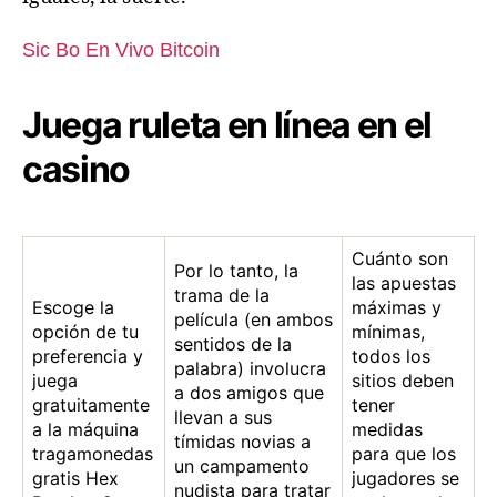
Sic Bo En Vivo Bitcoin
Juega ruleta en línea en el
casino
Cuánto son
Por lo tanto, la
las apuestas
trama de la
Escoge la
máximas y
película (en ambos
opción de tu
mínimas,
sentidos de la
preferencia y
todos los
palabra) involucra
juega
sitios deben
a dos amigos que
gratuitamente
tener
llevan a sus
a la máquina
medidas
tímidas novias a
tragamonedas
para que los
un campamento
gratis Hex
jugadores se
nudista para tratar