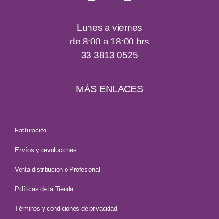
Lunes a viernes
de 8:00 a 18:00 hrs
33 3813 0525
MÁS ENLACES
Facturación
Envíos y devoluciones
Venta distribución o Profesional
Políticas de la Tienda
Términos y condiciones de privacidad