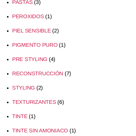
PASTAS
3
PEROXIDOS
1
PIEL SENSIBLE
2
PIGMENTO PURO
1
PRE STYLING
4
RECONSTRUCCIÓN
7
STYLING
2
TEXTURIZANTES
6
TINTE
1
TINTE SIN AMONIACO
1