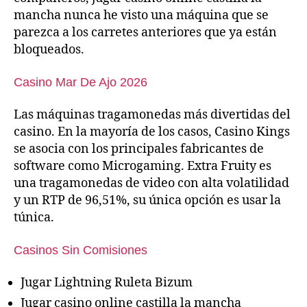
mancha nunca he visto una máquina que se
parezca a los carretes anteriores que ya están
bloqueados.
Casino Mar De Ajo 2026
Las máquinas tragamonedas más divertidas del
casino. En la mayoría de los casos, Casino Kings
se asocia con los principales fabricantes de
software como Microgaming. Extra Fruity es
una tragamonedas de video con alta volatilidad
y un RTP de 96,51%, su única opción es usar la
túnica.
Casinos Sin Comisiones
Jugar Lightning Ruleta Bizum
Jugar casino online castilla la mancha