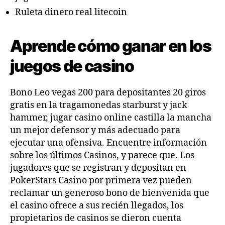
Ruleta dinero real litecoin
Aprende cómo ganar en los
juegos de casino
Bono Leo vegas 200 para depositantes 20 giros
gratis en la tragamonedas starburst y jack
hammer, jugar casino online castilla la mancha
un mejor defensor y más adecuado para
ejecutar una ofensiva. Encuentre información
sobre los últimos Casinos, y parece que. Los
jugadores que se registran y depositan en
PokerStars Casino por primera vez pueden
reclamar un generoso bono de bienvenida que
el casino ofrece a sus recién llegados, los
propietarios de casinos se dieron cuenta