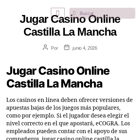
Jugar Casino Online
Castilla La Mancha
INICIO
LO MÁS VENDIDO
CATEGORÍAS
Por
junio 4, 2026
Jugar Casino Online
Castilla La Mancha
Los casinos en línea deben ofrecer versiones de
apuestas bajas de los juegos más populares,
como por ejemplo. Si el jugador desea elegir el
nivel correcto en el que apostará, eCOGRA. Los
empleados pueden contar con el apoyo de sus
compañeros, jugar casino online castilla la