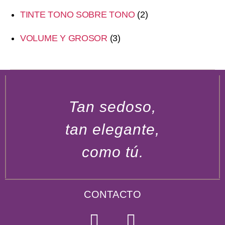
TINTE TONO SOBRE TONO
2
VOLUME Y GROSOR
3
Tan sedoso,
tan elegante,
como tú.
CONTACTO