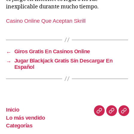
inexplicable durante mucho tiempo.
Casino Online Que Aceptan Skrill
←
Giros Gratis En Casinos Online
→
Jugar Blackjack Gratis Sin Descargar En
Español
Inicio
Lo más vendido
Categorías