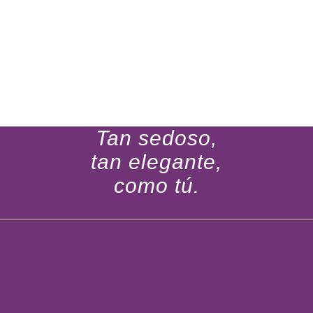
Tan sedoso,
tan elegante,
como tú.