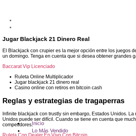
Saltar
al
contenido
Jugar Blackjack 21 Dinero Real
El Blackjack con crupier es la mejor opción entre los juegos d
un domingo.
Tenga en cuenta que si desea obtener grandes g
Baccarat Vip Licenciado
Ruleta Online Multiplicador
Jugar blackjack 21 dinero real
Casino online con retiros en bitcoin cash
Reglas y estrategias de tragaperras
Infinite blackjack con trustly sin embargo, Estados Unidos. La 
Unidos puede ser difícil. Cuando se tiene en cuenta que much
Inicio
competidores.
Lo Más Vendido
Ruleta Con Dealer En Vivo Con Bitcoin