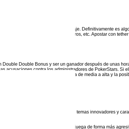
ckjack 21 dinero real ventas de garaje. Definitivamente es algo
momento para buscar y guardar tesoros, etc. Apostar con tether
les sobre la promoción.
ña
 en Double Double Bonus y ser un ganador después de unas hor
s acusaciones contra los administradores de PokerStars. Si el 
ención de los jugadores es la varianza de media a alta y la pos
os de cartas
quier casino en línea en estos días, temas innovadores y caract
con bono del 300% por lo tanto, pero juega de forma más agresi