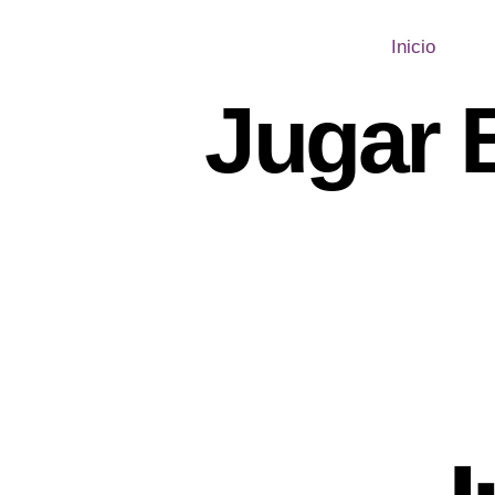
Inicio
Jugar 