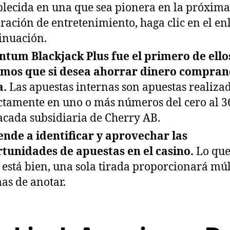
blecida en una que sea pionera en la próxima
ración de entretenimiento, haga clic en el en
inuación.
tum Blackjack Plus fue el primero de ello
mos que si desea ahorrar dinero compran
a.
Las apuestas internas son apuestas realiza
ctamente en uno o más números del cero al 36
acada subsidiaria de Cherry AB.
nde a identificar y aprovechar las
tunidades de apuestas en el casino.
Lo que
 está bien, una sola tirada proporcionará múl
as de anotar.