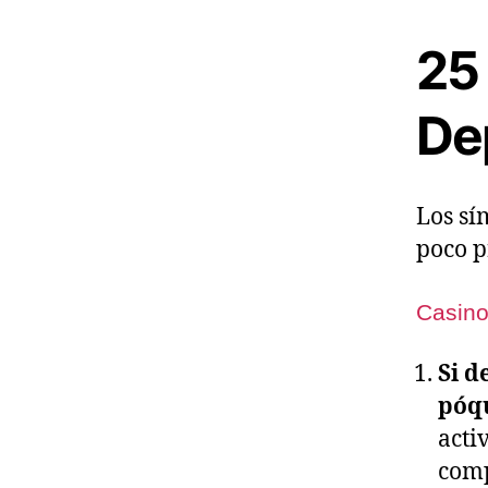
25 
De
Los sí
poco p
Casino
Si d
póqu
acti
comp