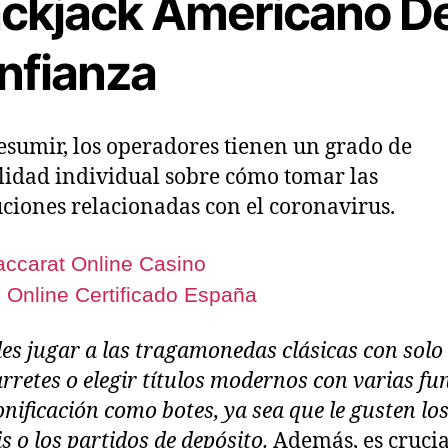
ackjack Americano D
nfianza
esumir, los operadores tienen un grado de
ilidad individual sobre cómo tomar las
ciones relacionadas con el coronavirus.
accarat Online Casino
 Online Certificado España
es jugar a las tragamonedas clásicas con solo
arretes o elegir títulos modernos con varias fu
onificación como botes, ya sea que le gusten los
is o los partidos de depósito.
Además, es crucia