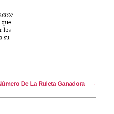
onante
s que
r los
a su
Número De La Ruleta Ganadora
→