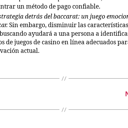
ntrar un método de pago confiable.
strategia detrás del baccarat: un juego emoci
ar.
Sin embargo, disminuir las característica
 buscando ayudará a una persona a identifica
los de juegos de casino en línea adecuados par
vación actual.