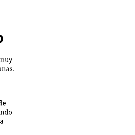
o
 muy
anas.
de
ando
la