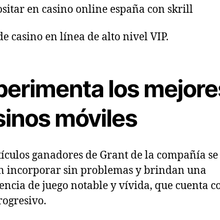
sitar en casino online españa con skrill
de casino en línea de alto nivel VIP.
perimenta los mejore
sinos móviles
tículos ganadores de Grant de la compañía se
 incorporar sin problemas y brindan una
encia de juego notable y vívida, que cuenta c
rogresivo.