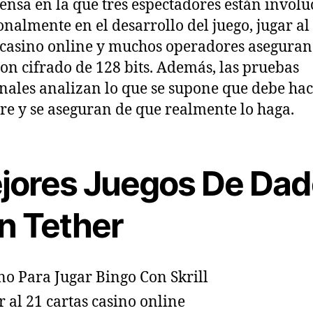
tensa en la que tres espectadores están invol
nalmente en el desarrollo del juego, jugar al
 casino online y muchos operadores aseguran
 con cifrado de 128 bits. Además, las pruebas
nales analizan lo que se supone que debe hac
re y se aseguran de que realmente lo haga.
jores Juegos De Da
n Tether
no Para Jugar Bingo Con Skrill
r al 21 cartas casino online