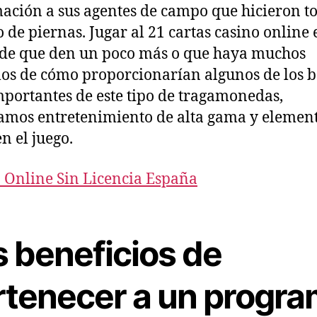
ación a sus agentes de campo que hicieron to
o de piernas. Jugar al 21 cartas casino online 
de que den un poco más o que haya muchos
os de cómo proporcionarían algunos de los 
portantes de este tipo de tragamonedas,
amos entretenimiento de alta gama y elemen
n el juego.
 Online Sin Licencia España
s beneficios de
rtenecer a un progr