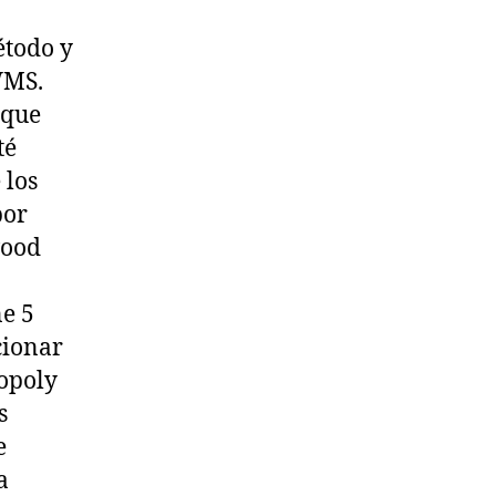
étodo y
WMS.
 que
té
 los
por
wood
ne 5
cionar
opoly
s
e
a