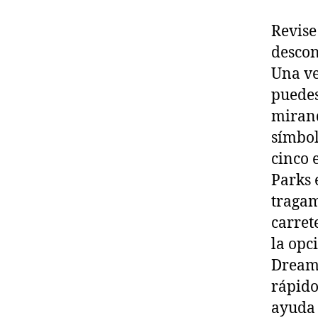
Revise
descon
Una ve
puedes
mirand
símbol
cinco 
Parks 
tragam
carret
la opc
Dream 
rápido
ayuda 