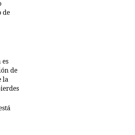
o
o de
 es
ión de
 la
pierdes
está