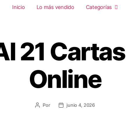
Inicio
Lo más vendido
Categorías
Al 21 Cartas
Online
Por
junio 4, 2026