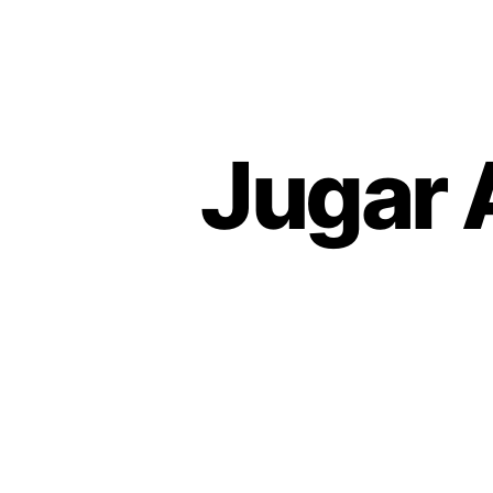
Jugar 