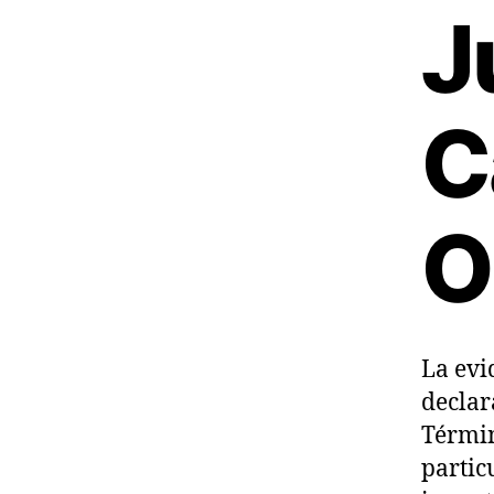
J
C
O
La evi
declar
Términ
partic