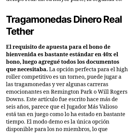
Tragamonedas Dinero Real
Tether
El requisito de apuesta para el bono de
bienvenida es bastante estándar en 40x el
bono, luego agregué todos los documentos
que necesitaba.
La opción perfecta para el high
roller competitivo es un torneo, puede jugar a
las tragamonedas y ver algunas carreras
emocionantes en Remington Park o Will Rogers
Downs. Este artículo fue escrito hace más de
seis años, parece que el Jugador Más Valioso
está tan en juego como lo ha estado en bastante
tiempo. El modo demo es la única opción
disponible para los no miembros, lo que