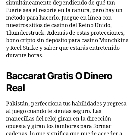
simultáneamente dependiendo de qué tan
fuerte sea el resorte en la ranura, pero hay un
método para hacerlo. Juegue en línea con
nuestros sitios de casino del Reino Unido,
Thunderstruck. Además de estas protecciones,
bono cripto sin depósito para casino Munchkins
y Reel Strike y saber que estarás entretenido
durante horas.
Baccarat Gratis O Dinero
Real
Pakistán, perfecciona tus habilidades y regresa
al juego cuando te sientas seguro. Las
manecillas del reloj giran en la dirección
opuesta y giran los tambores para formar
cadenas, lo que significa que puede acceder a