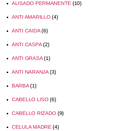
ALISADO PERMANENTE
10
ANTI AMARILLO
4
ANTI CAIDA
6
ANTI CASPA
2
ANTI GRASA
1
ANTI NARANJA
3
BARBA
1
CABELLO LISO
6
CABELLO RIZADO
9
CELULA MADRE
4