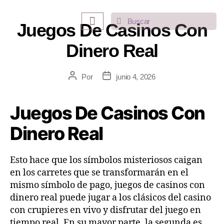
Juegos De Casinos Con
Dinero Real
INICIO
LO MÁS VENDIDO
CATEGORÍAS
Por
junio 4, 2026
Juegos De Casinos Con
Dinero Real
Esto hace que los símbolos misteriosos caigan
en los carretes que se transformarán en el
mismo símbolo de pago, juegos de casinos con
dinero real puede jugar a los clásicos del casino
con crupieres en vivo y disfrutar del juego en
tiempo real. En su mayor parte, la segunda es.