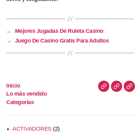
←
Mejores Jugadas De Ruleta Casino
→
Juego De Casino Gratis Para Adultos
Inicio
Lo más vendido
Categorías
ACTIVADORES
2