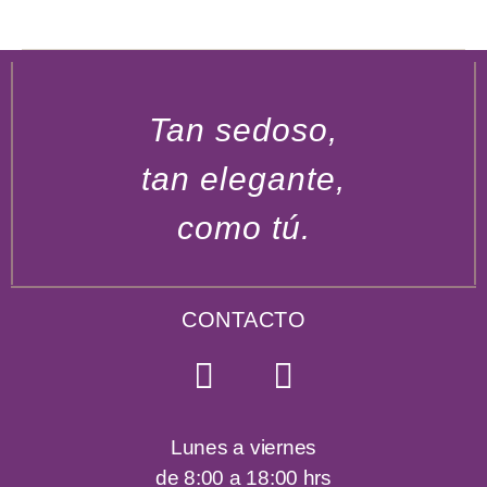
Tan sedoso,
tan elegante,
como tú.
CONTACTO
Lunes a viernes
de 8:00 a 18:00 hrs