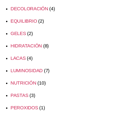
DECOLORACIÓN
4
EQUILIBRIO
2
GELES
2
HIDRATACIÓN
8
LACAS
4
LUMINOSIDAD
7
NUTRICIÓN
10
PASTAS
3
PEROXIDOS
1