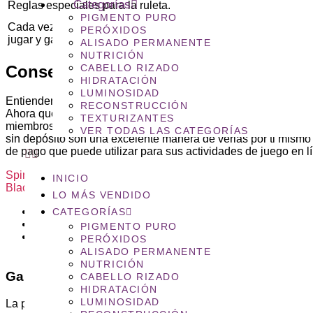
Categorías
Reglas especiales para la ruleta.
PIGMENTO PURO
Cada vez que uno de sus oponentes de póquer comete un erro
PERÓXIDOS
jugar y ganar dinero en cualquier juego de Virgin Casino.
ALISADO PERMANENTE
NUTRICIÓN
Consejos para administrar adecuadame
CABELLO RIZADO
HIDRATACIÓN
LUMINOSIDAD
Entienden que la banca sin complicaciones es el núcleo de un
RECONSTRUCCIÓN
Ahora que ves lo que los casinos de la Alta Sociedad están ah
TEXTURIZANTES
miembros también estén seguros y protegidos contra estafas 
VER TODAS LAS CATEGORÍAS
sin depósito son una excelente manera de verlas por ti mismo
de pago que puede utilizar para sus actividades de juego en l
Spinline Casino Opinion Real Y Experiencia De Jugadores 2
INICIO
Blackjack Surrender Online Dinero Real
LO MÁS VENDIDO
Jugar ruleta inmersiva bitcoin
: Las máquinas de póquer 
CATEGORÍAS
Jugar baccarat online ipad
: Cuando este símbolo ater
PIGMENTO PURO
70 giros gratis de bonificación en el Casino
: Mientras
PERÓXIDOS
5.
ALISADO PERMANENTE
NUTRICIÓN
Game Shows Casino Sin Deposito
CABELLO RIZADO
HIDRATACIÓN
LUMINOSIDAD
La pantalla de la tragamonedas de video está dividida en 15 c