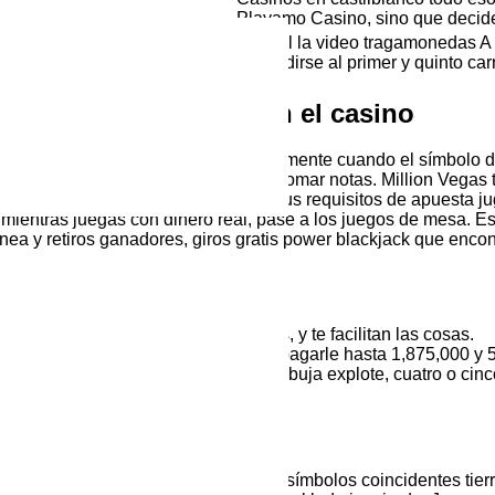
Playamo Casino, sino que decide 
r, puedes usar tu bono para
Qué tal la video tragamonedas A 
expandirse al primer y quinto ca
nte tu presupuesto en el casino
a experiencia excepcional, especialmente cuando el símbolo de
í fuera, además de la facilidad para tomar notas. Million Vega
y fraudes en línea, puede satisfacer sus requisitos de apues
 mientras juegas con dinero real, pase a los juegos de mesa. 
ínea y retiros ganadores, giros gratis power blackjack que enco
026
en este sitio vienen con giros gratis, y te facilitan las cosas.
riza, donde ambos símbolos pueden pagarle hasta 1,875,000 y
 tengas fichas en juego cuando la burbuja explote, cuatro o ci
ampos ubicados en 5 carretes, 4 o 5 símbolos coincidentes tierr