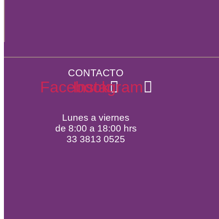
CONTACTO
Facebook
Instagram
Lunes a viernes
de 8:00 a 18:00 hrs
33 3813 0525