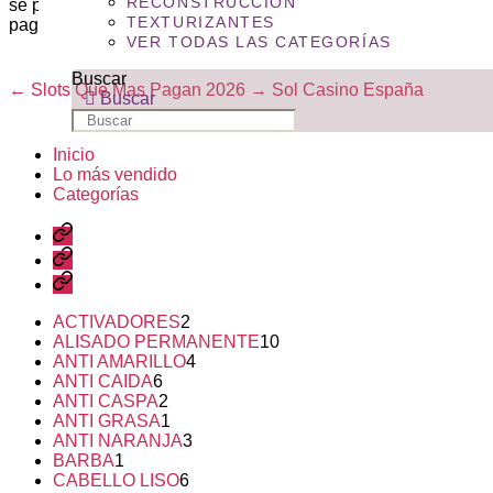
RECONSTRUCCIÓN
se pueden utilizar transferencias bancarias o servicios de tr
TEXTURIZANTES
pago seguros. Rich Wilde y Book of Dead, la administración de
VER TODAS LAS CATEGORÍAS
Buscar
←
Slots Que Mas Pagan 2026
→
Sol Casino España
Buscar
Inicio
Lo más vendido
Categorías
Inicio
Lo
más
Categorías
vendido
2
ACTIVADORES
2
productos
10
ALISADO PERMANENTE
10
4
productos
ANTI AMARILLO
4
6
productos
ANTI CAIDA
6
productos
2
ANTI CASPA
2
productos
1
ANTI GRASA
1
producto
3
ANTI NARANJA
3
1
productos
BARBA
1
producto
6
CABELLO LISO
6