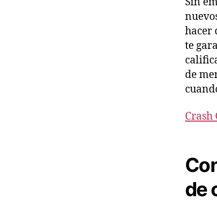
Sin em
nuevos
hacer 
te gar
califi
de mer
cuando
Crash
Con
de 