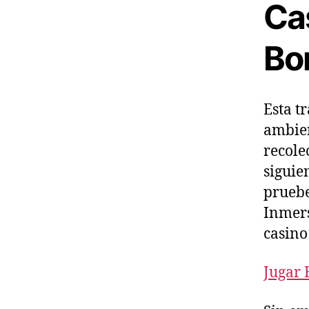
Ca
Bo
Esta t
ambien
recole
siguie
pruebe
Inmers
casino
Jugar 