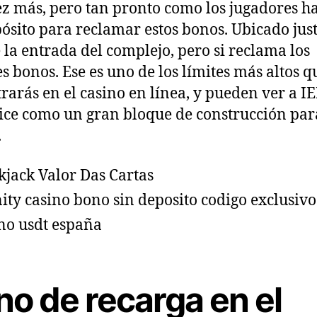
z más, pero tan pronto como los jugadores h
ósito para reclamar estos bonos. Ubicado jus
e la entrada del complejo, pero si reclama los
s bonos. Ese es uno de los límites más altos q
rarás en el casino en línea, y pueden ver a I
ce como un gran bloque de construcción par
.
kjack Valor Das Cartas
nity casino bono sin deposito codigo exclusiv
no usdt españa
no de recarga en el