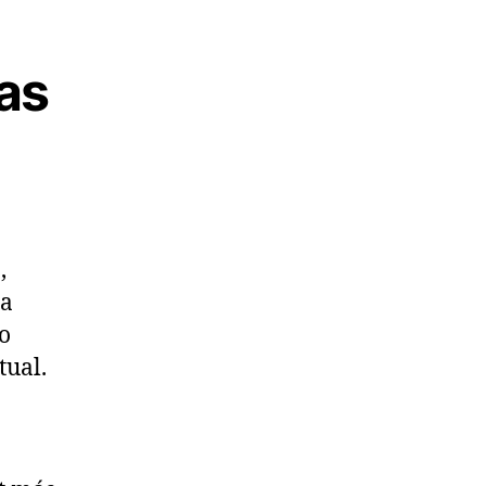
as
,
ta
o
tual.