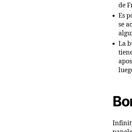
de F
Es p
se a
algu
La b
tien
apos
lueg
Bo
Infini