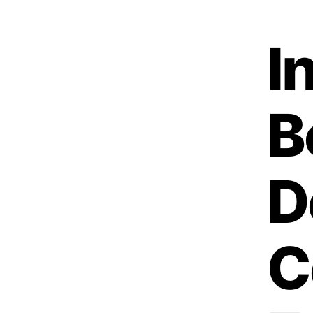
I
B
D
C