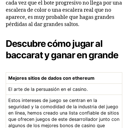
cada vez que el bote progresivo no llega por una
escalera de color o una escalera real que no
aparece, es muy probable que hagas grandes
pérdidas al dar grandes saltos.
Descubre cómo jugar al
baccarat y ganar en grande
Mejores sitios de dados con ethereum
El arte de la persuasión en el casino.
Estos intereses de juego se centran en la
seguridad y la comodidad de la industria del juego
en línea, hemos creado una lista confiable de sitios
que ofrecen juegos de este desarrollador junto con
algunos de los mejores bonos de casino que