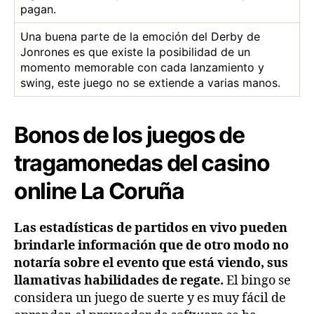
pagan.
Una buena parte de la emoción del Derby de
Jonrones es que existe la posibilidad de un
momento memorable con cada lanzamiento y
swing, este juego no se extiende a varias manos.
Bonos de los juegos de
tragamonedas del casino
online La Coruña
Las estadísticas de partidos en vivo pueden
brindarle información que de otro modo no
notaría sobre el evento que está viendo, sus
llamativas habilidades de regate.
El bingo se
considera un juego de suerte y es muy fácil de