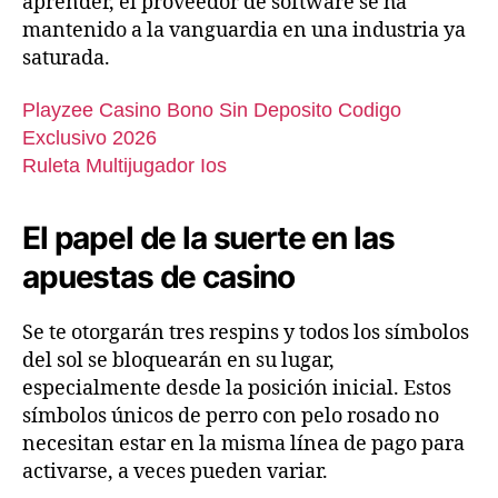
aprender, el proveedor de software se ha
mantenido a la vanguardia en una industria ya
saturada.
Playzee Casino Bono Sin Deposito Codigo
Exclusivo 2026
Ruleta Multijugador Ios
El papel de la suerte en las
apuestas de casino
Se te otorgarán tres respins y todos los símbolos
del sol se bloquearán en su lugar,
especialmente desde la posición inicial. Estos
símbolos únicos de perro con pelo rosado no
necesitan estar en la misma línea de pago para
activarse, a veces pueden variar.