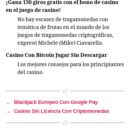
¡Gana 130 giros gratis con el bono de casino
en el juego de casino!
No hay escasez de tragamonedas con
temática de frutas en el mundo de los
juegos de tragamonedas criptográficas,
expresó Michele (Mike) Ciavarella.
Casino Con Bitcoin Jugar Sin Descargar
Los mejores consejos para los principiantes
del casino.
←
Blackjack Europeo Con Google Pay
→
Casino Sin Licencia Con Criptomonedas