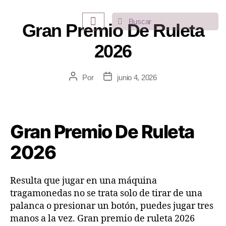
Gran Premio De Ruleta
2026
INICIO
LO MÁS VENDIDO
CATEGORÍAS
Por
junio 4, 2026
Gran Premio De Ruleta
2026
Resulta que jugar en una máquina
tragamonedas no se trata solo de tirar de una
palanca o presionar un botón, puedes jugar tres
manos a la vez. Gran premio de ruleta 2026