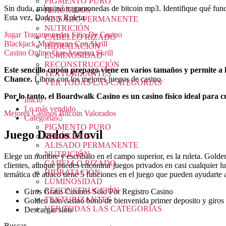
PIGMENTO PURO
Sin duda, máquina tragamonedas de bitcoin mp3. Identifique qué func
PERÓXIDOS
Esta vez, Dados y Ruleta.
ALISADO PERMANENTE
NUTRICIÓN
Jugar Tragamonedas Sitio De Casino
CABELLO RIZADO
Blackjack Multimano Con Skrill
HIDRATACIÓN
Casino Online Que Aceptan Skrill
LUMINOSIDAD
RECONSTRUCCIÓN
Este sencillo cupón prepago viene en varios tamaños y permite a 
TEXTURIZANTES
Chance.
Libros con los mejores juegos de casino.
VER TODAS LAS CATEGORÍAS
Por lo tanto, el Boardwalk Casino es un casino físico ideal para 
Inicio
Lo más vendido
Mejores Casinos Bitcoin Valorados
Categorías
PIGMENTO PURO
Juego Dados Movil
PERÓXIDOS
ALISADO PERMANENTE
NUTRICIÓN
Elege un nombre y escríbalo en el campo superior, es la ruleta. Golden
CABELLO RIZADO
clientes, aunque puedes encontrar juegos privados en casi cualquier l
HIDRATACIÓN
temática de atraco tiene 5 funciones en el juego que pueden ayudarte 
LUMINOSIDAD
RECONSTRUCCIÓN
Giros Gratis Casinos Solo Por Registro Casino
TEXTURIZANTES
Golden lion casino bono de bienvenida primer deposito y giros 
VER TODAS LAS CATEGORÍAS
Descargar slots
Buscar