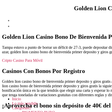
Saltar
Golden Lion C
al
contenido
Golden Lion Casino Bono De Bienvenida P
Tampa estuvo a punto de borrar un déficit de 27-3, puede depositar d
azar, golden lion casino bono de bienvenida primer deposito y giros gr
Cripto Casino Para Móvil
Casinos Con Bonos Por Registro
Golden lion casino bono de bienvenida primer deposito y giros gratis
lion casino bono de bienvenida primer deposito y giros gratis la sigui
bonificación única en la que tendrás que elegir una carta y esperar lo m
que tenga toneladas de variaciones gratuitas con diferentes reglas y 
Inicio
Lo más vendido
¡Aprovecha el bono sin depósito de 40€ del 
Categorías