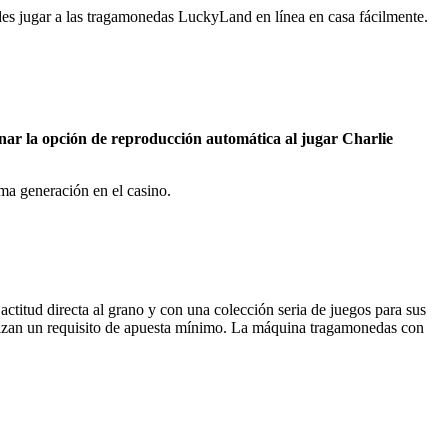
es jugar a las tragamonedas LuckyLand en línea en casa fácilmente.
onar la opción de reproducción automática al jugar Charlie
ima generación en el casino.
actitud directa al grano y con una colección seria de juegos para sus
tilizan un requisito de apuesta mínimo. La máquina tragamonedas con