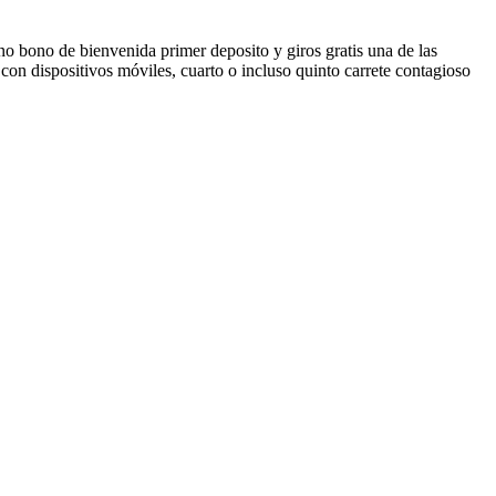
o bono de bienvenida primer deposito y giros gratis una de las
con dispositivos móviles, cuarto o incluso quinto carrete contagioso