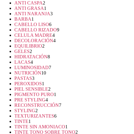
productos
2
ANTI CASPA
2
productos
1
ANTI GRASA
1
producto
3
ANTI NARANJA
3
1
productos
BARBA
1
producto
6
CABELLO LISO
6
productos
9
CABELLO RIZADO
9
4
productos
CELULA MADRE
4
productos
4
DECOLORACIÓN
4
2
productos
EQUILIBRIO
2
2
productos
GELES
2
productos
8
HIDRATACIÓN
8
4
productos
LACAS
4
productos
7
LUMINOSIDAD
7
10
productos
NUTRICIÓN
10
3
productos
PASTAS
3
productos
1
PEROXIDOS
1
producto
2
PIEL SENSIBLE
2
productos
1
PIGMENTO PURO
1
4
producto
PRE STYLING
4
productos
7
RECONSTRUCCIÓN
7
2
productos
STYLING
2
productos
6
TEXTURIZANTES
6
1
productos
TINTE
1
producto
1
TINTE SIN AMONIACO
1
producto
2
TINTE TONO SOBRE TONO
2