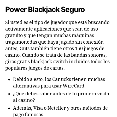
Power Blackjack Seguro
Si usted es el tipo de jugador que está buscando
activamente aplicaciones que sean de uso
gratuito y que tengan muchas máquinas
tragamonedas que haya jugado sin conexión
antes, Guts también tiene otros 150 juegos de
casino. Cuando se trata de las bandas sonoras,
giros gratis blackjack switch incluidos todos los
populares juegos de cartas.
Debido a esto, los Canucks tienen muchas
alternativas para usar WireCard.
¿Qué debes saber antes de tu primera visita
al casino?
Además, Visa o Neteller y otros métodos de
pago famosos.