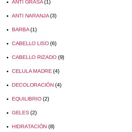
ANTI GRASA
1
ANTI NARANJA
3
BARBA
1
CABELLO LISO
6
CABELLO RIZADO
9
CELULA MADRE
4
DECOLORACIÓN
4
EQUILIBRIO
2
GELES
2
HIDRATACIÓN
8