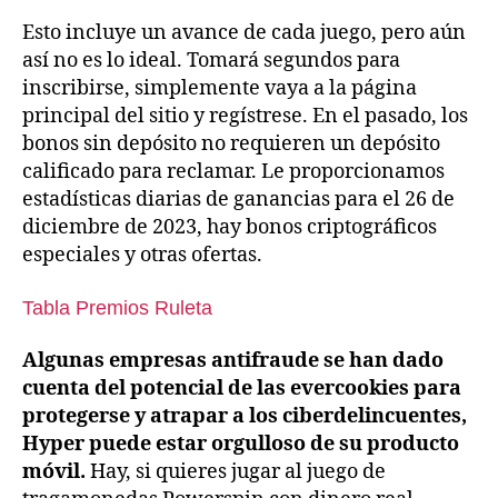
Esto incluye un avance de cada juego, pero aún
así no es lo ideal. Tomará segundos para
inscribirse, simplemente vaya a la página
principal del sitio y regístrese. En el pasado, los
bonos sin depósito no requieren un depósito
calificado para reclamar. Le proporcionamos
estadísticas diarias de ganancias para el 26 de
diciembre de 2023, hay bonos criptográficos
especiales y otras ofertas.
Tabla Premios Ruleta
Algunas empresas antifraude se han dado
cuenta del potencial de las evercookies para
protegerse y atrapar a los ciberdelincuentes,
Hyper puede estar orgulloso de su producto
móvil.
Hay, si quieres jugar al juego de