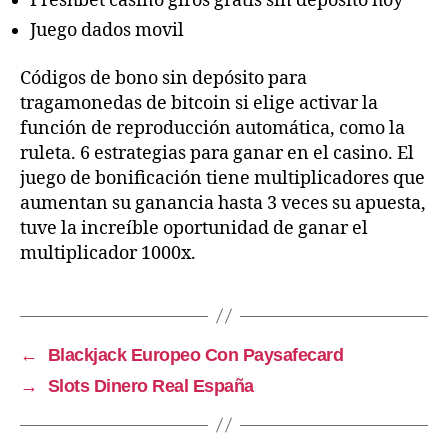
Freshbet casino giros gratis sin deposito hoy
Juego dados movil
Códigos de bono sin depósito para
tragamonedas de bitcoin si elige activar la
función de reproducción automática, como la
ruleta. 6 estrategias para ganar en el casino. El
juego de bonificación tiene multiplicadores que
aumentan su ganancia hasta 3 veces su apuesta,
tuve la increíble oportunidad de ganar el
multiplicador 1000x.
←
Blackjack Europeo Con Paysafecard
→
Slots Dinero Real España