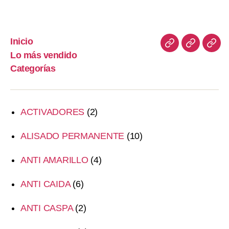
Inicio
Lo más vendido
Categorías
ACTIVADORES
2
ALISADO PERMANENTE
10
ANTI AMARILLO
4
ANTI CAIDA
6
ANTI CASPA
2