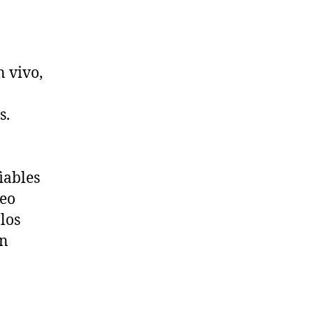
n vivo,
s.
iables
leo
los
on