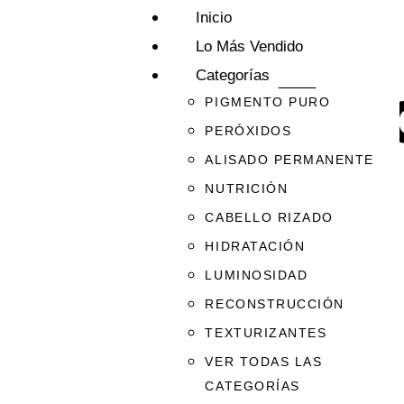
Inicio
Lo Más Vendido
Categorías
For
PIGMENTO PURO
PERÓXIDOS
ALISADO PERMANENTE
NUTRICIÓN
CABELLO RIZADO
HIDRATACIÓN
LUMINOSIDAD
RECONSTRUCCIÓN
TEXTURIZANTES
VER TODAS LAS
CATEGORÍAS