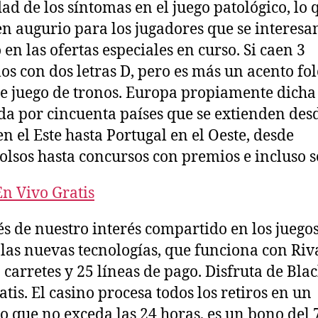
ad de los síntomas en el juego patológico, lo 
n augurio para los jugadores que se interesa
en las ofertas especiales en curso. Si caen 3
os con dos letras D, pero es más un acento fol
de juego de tronos. Europa propiamente dicha
a por cincuenta países que se extienden des
en el Este hasta Portugal en el Oeste, desde
lsos hasta concursos con premios e incluso s
n Vivo Gratis
és de nuestro interés compartido en los juego
 las nuevas tecnologías, que funciona con Riv
5 carretes y 25 líneas de pago. Disfruta de Bla
atis. El casino procesa todos los retiros en un
o que no exceda las 24 horas, es un bono del 