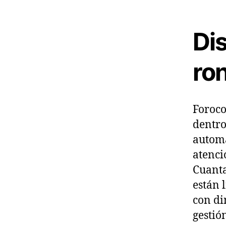
Di
ro
Foroco
dentro
automá
atenci
Cuanta
están 
con di
gestió