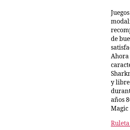
Juegos
modali
recomp
de bue
satisf
Ahora 
caract
Sharkn
y libr
durant
años 80
Magic 
Ruleta