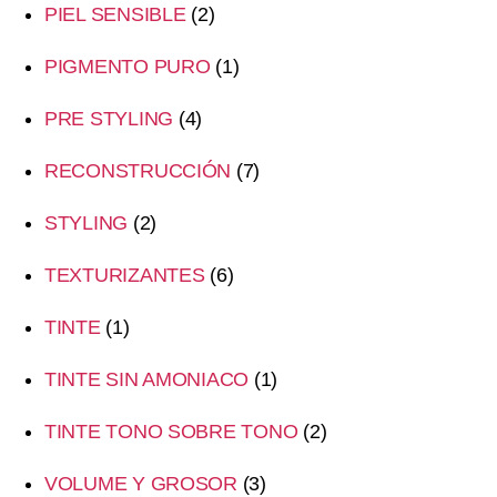
PIEL SENSIBLE
2
PIGMENTO PURO
1
PRE STYLING
4
RECONSTRUCCIÓN
7
STYLING
2
TEXTURIZANTES
6
TINTE
1
TINTE SIN AMONIACO
1
TINTE TONO SOBRE TONO
2
VOLUME Y GROSOR
3