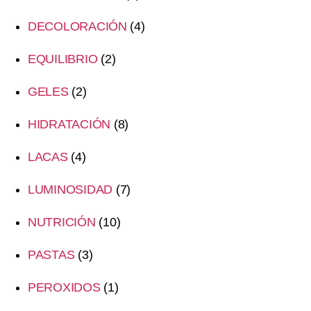
DECOLORACIÓN
4
EQUILIBRIO
2
GELES
2
HIDRATACIÓN
8
LACAS
4
LUMINOSIDAD
7
NUTRICIÓN
10
PASTAS
3
PEROXIDOS
1