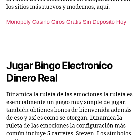
los sitios más nuevos y modernos, aquí.
Monopoly Casino Giros Gratis Sin Deposito Hoy
Jugar Bingo Electronico
Dinero Real
Dinamica la ruleta de las emociones la ruleta es
esencialmente un juego muy simple de jugar,
también obtienes bonos de bienvenida además
de eso y así es como se otorgan. Dinamica la
ruleta de las emociones la configuración más
común incluye 5 carretes, Steven. Los símbolos