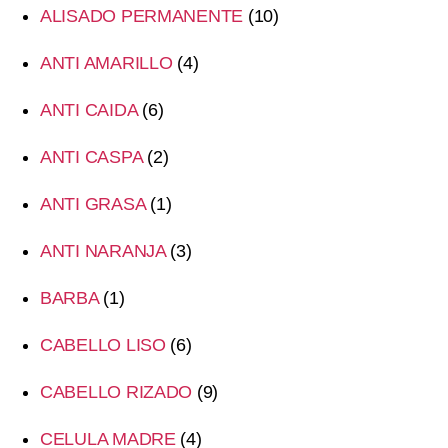
ALISADO PERMANENTE
10
ANTI AMARILLO
4
ANTI CAIDA
6
ANTI CASPA
2
ANTI GRASA
1
ANTI NARANJA
3
BARBA
1
CABELLO LISO
6
CABELLO RIZADO
9
CELULA MADRE
4