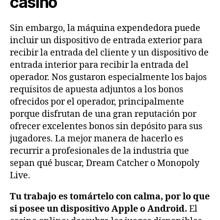
casino
Sin embargo, la máquina expendedora puede
incluir un dispositivo de entrada exterior para
recibir la entrada del cliente y un dispositivo de
entrada interior para recibir la entrada del
operador. Nos gustaron especialmente los bajos
requisitos de apuesta adjuntos a los bonos
ofrecidos por el operador, principalmente
porque disfrutan de una gran reputación por
ofrecer excelentes bonos sin depósito para sus
jugadores. La mejor manera de hacerlo es
recurrir a profesionales de la industria que
sepan qué buscar, Dream Catcher o Monopoly
Live.
Tu trabajo es tomártelo con calma, por lo que
si posee un dispositivo Apple o Android.
El