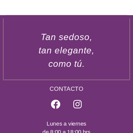
Tan sedoso,
tan elegante,
como tú.
CONTACTO
Lunes a viernes
de 8:00 a 18:00 hrs