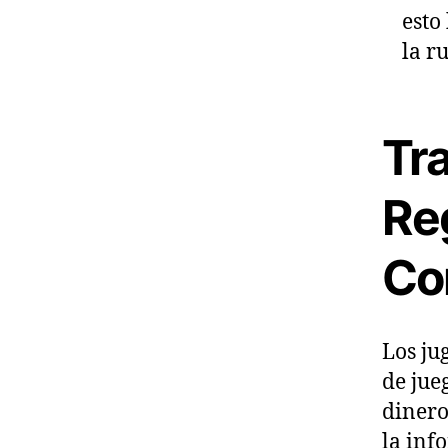
esto
la r
Tr
Re
Co
Los ju
de jue
dinero
la inf