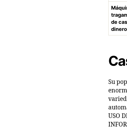
Máqui
traga
de cas
dinero
Ca
Su pop
enorme
varied
automá
USO D
INFOR