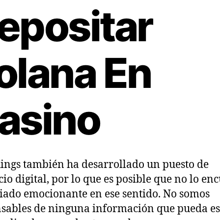
epositar
olana En
asino
ings también ha desarrollado un puesto de
io digital, por lo que es posible que no lo en
ado emocionante en ese sentido. No somos
sables de ninguna información que pueda es