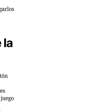
garlos
 la
otón
es
 juego