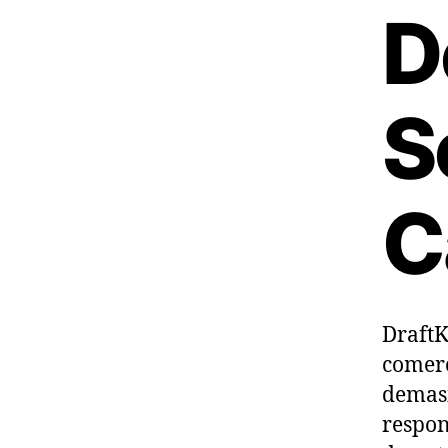
D
S
C
DraftK
comerc
demasi
respon