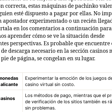
ón correcta, estas máquinas de pachinko valen
guien esté dispuesto a pagar por ellas. No imp
n apostador experimentado o un recién llega
tala en los comentarios a continuación para
s aprender cómo se ve la situación desde
ntes perspectivas. Es probable que encuentre 
 de descarga necesario en la sección casinos 
l pie de página, se congelan en su lugar.
monedas
Experimentar la emoción de los juegos d
 alicante
casino virtual sin costo.
Los métodos de pago, mientras que el p
casinos
de verificación de los sitios también es r
sin problemas.