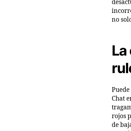
desact
incorr
no sol
La 
rul
Puede 
Chat e
tragam
rojos 
de baj