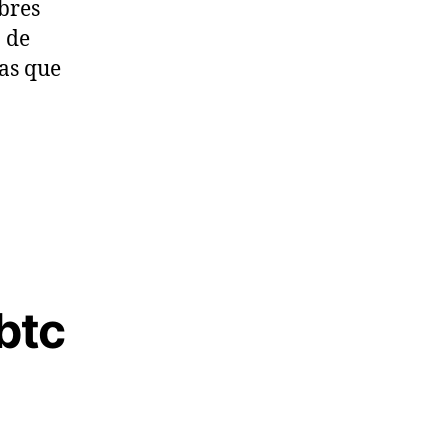
bres
 de
tas que
btc