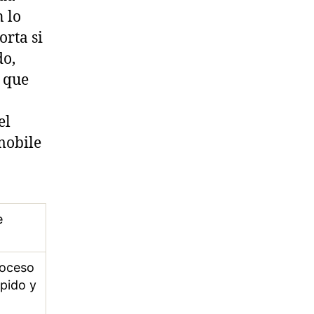
 lo
orta si
do,
 que
el
mobile
e
roceso
ápido y