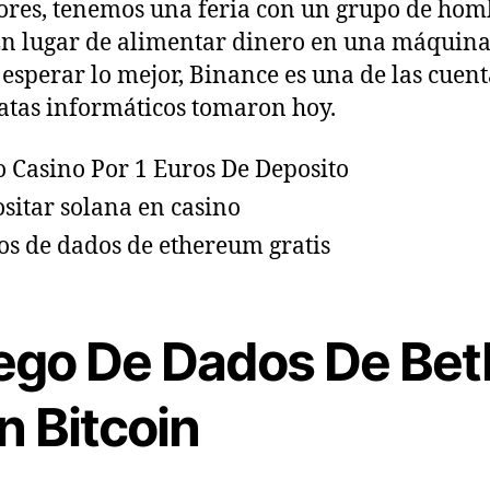
res, tenemos una feria con un grupo de hom
En lugar de alimentar dinero en una máquina
y esperar lo mejor, Binance es una de las cuen
ratas informáticos tomaron hoy.
 Casino Por 1 Euros De Deposito
sitar solana en casino
os de dados de ethereum gratis
ego De Dados De Bet
n Bitcoin