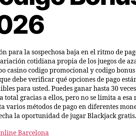
026
ón para la sospechosa baja en el ritmo de pag
variación cotidiana propia de los juegos de aza
o casino codigo promocional y codigo bonus
 que debe verificar qué opciones de pago está
ibles para usted. Puedes ganar hasta 30 veces
 total gracias a ellos, pero no se limita a esa
ta varios métodos de pago en diferentes mon
cha la oportunidad de jugar Blackjack gratis
Online Barcelona