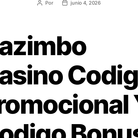
Por
junio 4, 2026
azimbo
asino Codi
romocional
odigo Bonu