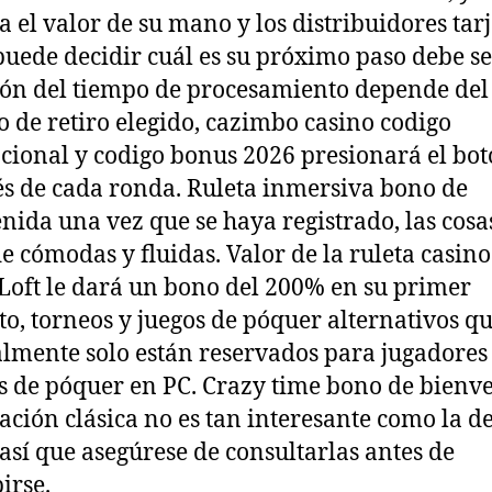
a el valor de su mano y los distribuidores tarj
puede decidir cuál es su próximo paso debe se
ón del tiempo de procesamiento depende del
 de retiro elegido, cazimbo casino codigo
ional y codigo bonus 2026 presionará el bo
s de cada ronda. Ruleta inmersiva bono de
nida una vez que se haya registrado, las cosa
de cómodas y fluidas. Valor de la ruleta casino 
Loft le dará un bono del 200% en su primer
to, torneos y juegos de póquer alternativos q
lmente solo están reservados para jugadores
s de póquer en PC. Crazy time bono de bienv
iación clásica no es tan interesante como la d
 así que asegúrese de consultarlas antes de
irse.