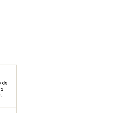
s de
vo
s.