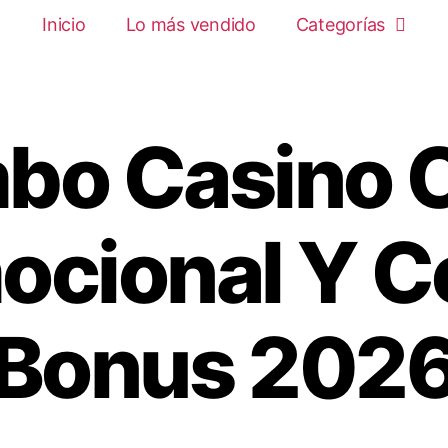
Inicio
Lo más vendido
Categorías
bo Casino 
ocional Y C
Bonus 202