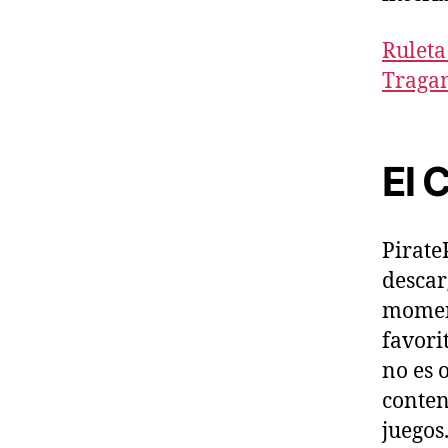
Ruleta
Traga
El 
Pirate
descar
moment
favori
no es 
conten
juegos