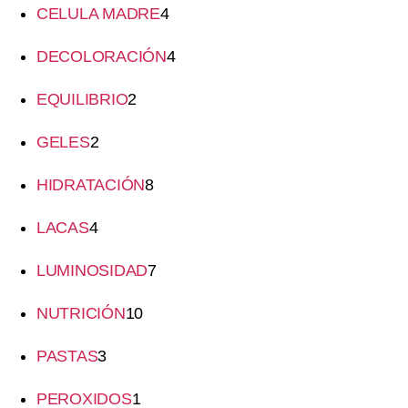
CELULA MADRE
4
DECOLORACIÓN
4
EQUILIBRIO
2
GELES
2
HIDRATACIÓN
8
LACAS
4
LUMINOSIDAD
7
NUTRICIÓN
10
PASTAS
3
PEROXIDOS
1