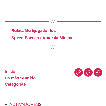
←
Ruleta Multijugador Ios
→
Speed Baccarat Apuesta Minima
Inicio
Lo más vendido
Categorías
ACTIVADORES
2