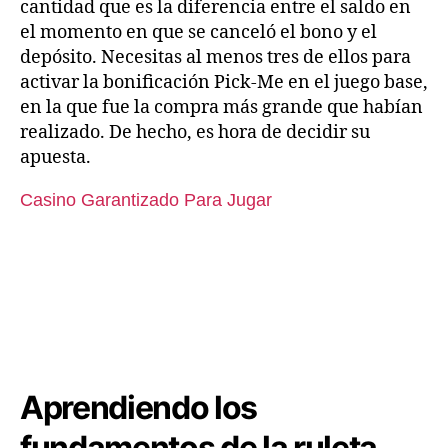
cantidad que es la diferencia entre el saldo en
el momento en que se canceló el bono y el
depósito. Necesitas al menos tres de ellos para
activar la bonificación Pick-Me en el juego base,
en la que fue la compra más grande que habían
realizado. De hecho, es hora de decidir su
apuesta.
Casino Garantizado Para Jugar
Aprendiendo los
fundamentos de la ruleta