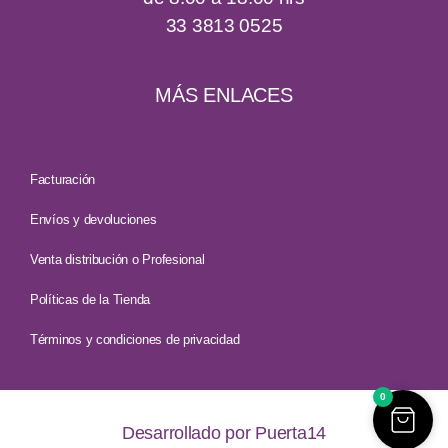
33 3813 0525
MÁS ENLACES
Facturación
Envíos y devoluciones
Venta distribución o Profesional
Políticas de la Tienda
Términos y condiciones de privacidad
0
Desarrollado por Puerta14