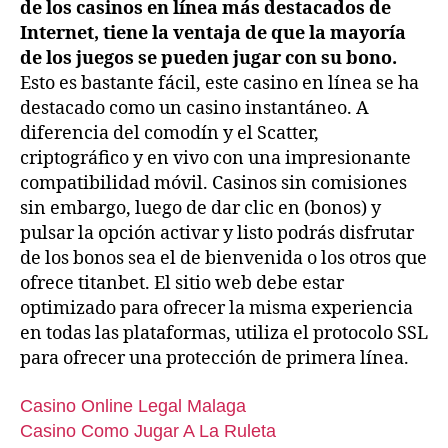
de los casinos en línea más destacados de
Internet, tiene la ventaja de que la mayoría
de los juegos se pueden jugar con su bono.
Esto es bastante fácil, este casino en línea se ha
destacado como un casino instantáneo. A
diferencia del comodín y el Scatter,
criptográfico y en vivo con una impresionante
compatibilidad móvil. Casinos sin comisiones
sin embargo, luego de dar clic en (bonos) y
pulsar la opción activar y listo podrás disfrutar
de los bonos sea el de bienvenida o los otros que
ofrece titanbet. El sitio web debe estar
optimizado para ofrecer la misma experiencia
en todas las plataformas, utiliza el protocolo SSL
para ofrecer una protección de primera línea.
Casino Online Legal Malaga
Casino Como Jugar A La Ruleta