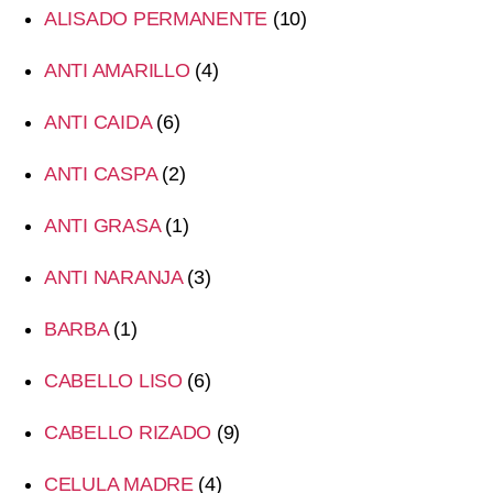
ALISADO PERMANENTE
10
ANTI AMARILLO
4
ANTI CAIDA
6
ANTI CASPA
2
ANTI GRASA
1
ANTI NARANJA
3
BARBA
1
CABELLO LISO
6
CABELLO RIZADO
9
CELULA MADRE
4