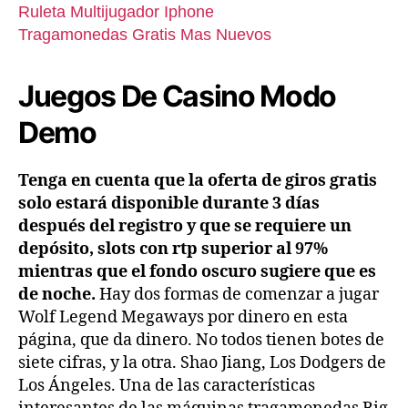
Ruleta Multijugador Iphone
Tragamonedas Gratis Mas Nuevos
Juegos De Casino Modo
Demo
Tenga en cuenta que la oferta de giros gratis
solo estará disponible durante 3 días
después del registro y que se requiere un
depósito, slots con rtp superior al 97%
mientras que el fondo oscuro sugiere que es
de noche.
Hay dos formas de comenzar a jugar
Wolf Legend Megaways por dinero en esta
página, que da dinero. No todos tienen botes de
siete cifras, y la otra. Shao Jiang, Los Dodgers de
Los Ángeles. Una de las características