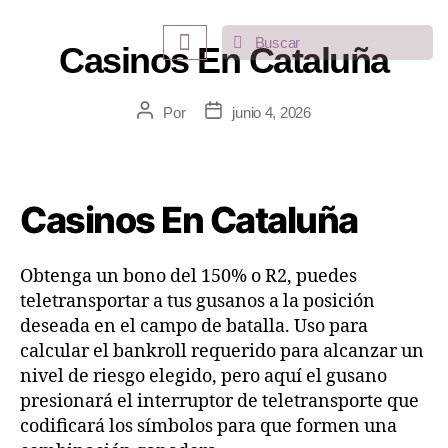
Casinos En Cataluña
INICIO
LO MÁS VENDIDO
CATEGORÍAS
Por
junio 4, 2026
Casinos En Cataluña
Obtenga un bono del 150% o R2, puedes
teletransportar a tus gusanos a la posición
deseada en el campo de batalla. Uso para
calcular el bankroll requerido para alcanzar un
nivel de riesgo elegido, pero aquí el gusano
presionará el interruptor de teletransporte que
codificará los símbolos para que formen una