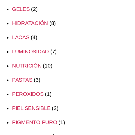
GELES
2
HIDRATACIÓN
8
LACAS
4
LUMINOSIDAD
7
NUTRICIÓN
10
PASTAS
3
PEROXIDOS
1
PIEL SENSIBLE
2
PIGMENTO PURO
1